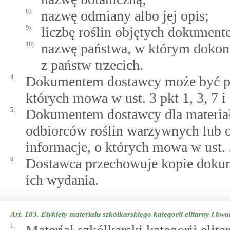
8)
nazwę odmiany albo jej opis;
9)
liczbę roślin objętych dokumen
10)
nazwę państwa, w którym dokona
z państw trzecich.
4.
Dokumentem dostawcy może być pasz
których mowa w ust. 3 pkt 1, 3, 7 i 
5.
Dokumentem dostawcy dla materiał
odbiorców roślin warzywnych lub o
informacje, o których mowa w ust. 3
6.
Dostawca przechowuje kopie dokum
ich wydania.
Art. 103.
Etykiety materiału szkółkarskiego kategorii elitarny i kw
1.