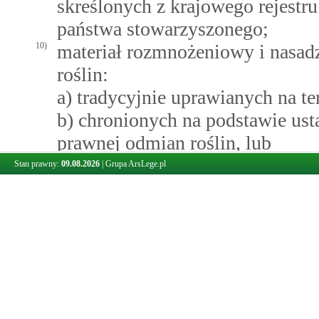
skreślonych z krajowego rejestru
państwa stowarzyszonego;
10)
materiał rozmnożeniowy i nasad
roślin:
a) tradycyjnie uprawianych na te
b) chronionych na podstawie ust
prawnej odmian roślin, lub
c) wpisanych do odpowiednich re
Stan prawny:
09.08.2026
|
Grupa ArsLege.pl
państw członkowskich albo państ
d) znajdujących się na liście o
11)
mieszankę uznaną za materiał si
12)
materiał szkółkarski sprowadzany
wymagania określone co najmnie
13)
materiał siewny kategorii elitar