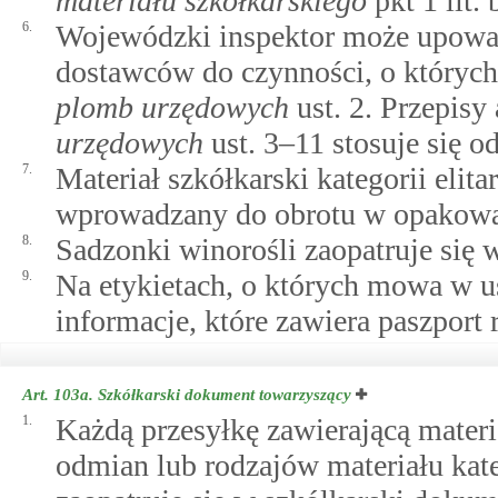
materiału szkółkarskiego
pkt 1 lit. 
6.
Wojewódzki inspektor może upoważ
dostawców do czynności, o który
plomb urzędowych
ust. 2. Przepisy
urzędowych
ust. 3–11 stosuje się 
7.
Materiał szkółkarski kategorii elita
wprowadzany do obrotu w opakowa
8.
Sadzonki winorośli zaopatruje się 
9.
Na etykietach, o których mowa w u
informacje, które zawiera paszport r
Art. 103a.
Szkółkarski dokument towarzyszący
1.
Każdą przesyłkę zawierającą materia
odmian lub rodzajów materiału kate