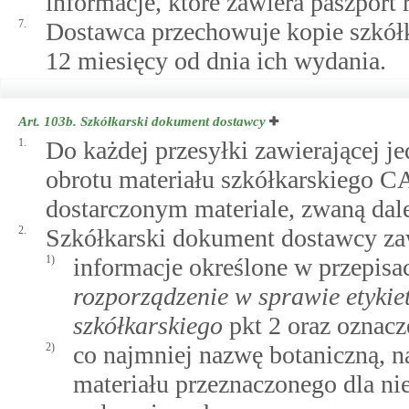
informacje, które zawiera paszport r
7.
Dostawca przechowuje kopie szkół
12 miesięcy od dnia ich wydania.
Art. 103b.
Szkółkarski dokument dostawcy
1.
Do każdej przesyłki zawierającej j
obrotu materiału szkółkarskiego C
dostarczonym materiale, zwaną da
2.
Szkółkarski dokument dostawcy za
1)
informacje określone w przepis
rozporządzenie w sprawie etyki
szkółkarskiego
pkt 2 oraz oznacz
2)
co najmniej nazwę botaniczną, n
materiału przeznaczonego dla ni