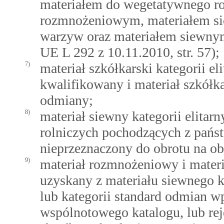
materiałem do wegetatywnego ro
rozmnożeniowym, materiałem s
warzyw oraz materiałem siewnym 
UE L 292 z 10.11.2010, str. 57);
7)
materiał szkółkarski kategorii eli
kwalifikowany i materiał szkół
odmiany;
8)
materiał siewny kategorii elitar
rolniczych pochodzących z pańs
nieprzeznaczony do obrotu na ob
9)
materiał rozmnożeniowy i mater
uzyskany z materiału siewnego ka
lub kategorii standard odmian w
wspólnotowego katalogu, lub rej