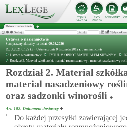
STRONA
AKTY
DOKUMENTY
CE
GŁÓWNA
PRAWNE
Ustawa o nasiennictwie
Szukaj:
Art./§
Wyłącz reklam
Ustawa o nasiennictwie
Stan prawny aktualny na dzień:
09.08.2026
Dz.U.2021.0.129 t.j. - Ustawa z dnia 9 listopada 2012 r. o nasiennictwie
Ustawa o nasiennictwie
TYTUŁ V. OBRÓT MATERIAŁEM SIEWNYM
DZ
Rozdział 2. Materiał szkółkarski, materiał rozmnożeniowy i materiał nasadzeniowy ro
Rozdział 2. Materiał szkółk
materiał nasadzeniowy rośl
oraz sadzonki winorośli
Art. 102.
Dokument dostawcy
1.
Do każdej przesyłki zawierającej j
obrotu materiału rozmnożeniowego 