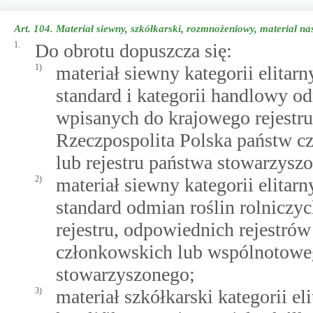
Art. 104.
Materiał siewny, szkółkarski, rozmnożeniowy, materiał n
1.
Do obrotu dopuszcza się:
1)
materiał siewny kategorii elitarn
standard i kategorii handlowy o
wpisanych do krajowego rejestru
Rzeczpospolita Polska państw c
lub rejestru państwa stowarzysz
2)
materiał siewny kategorii elitarn
standard odmian roślin rolniczy
rejestru, odpowiednich rejestró
członkowskich lub wspólnotoweg
stowarzyszonego;
3)
materiał szkółkarski kategorii eli