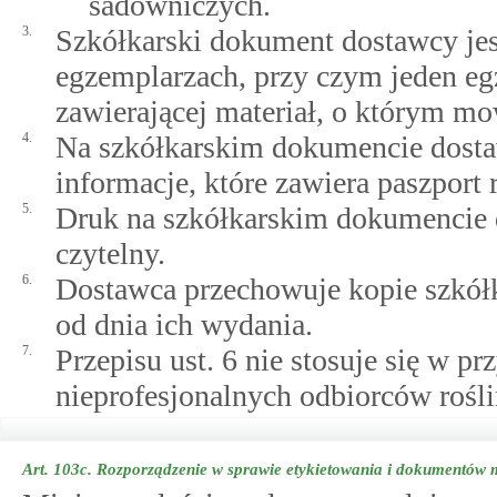
sadowniczych.
3.
Szkółkarski dokument dostawcy je
egzemplarzach, przy czym jeden egz
zawierającej materiał, o którym mo
4.
Na szkółkarskim dokumencie dost
informacje, które zawiera paszport r
5.
Druk na szkółkarskim dokumencie d
czytelny.
6.
Dostawca przechowuje kopie szkół
od dnia ich wydania.
7.
Przepisu ust. 6 nie stosuje się w p
nieprofesjonalnych odbiorców rośl
Art. 103c.
Rozporządzenie w sprawie etykietowania i dokumentów m