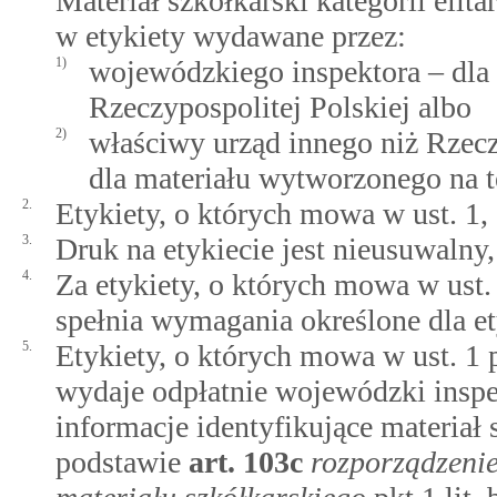
Materiał szkółkarski kategorii elita
w etykiety wydawane przez:
1)
wojewódzkiego inspektora – dla
Rzeczypospolitej Polskiej albo
2)
właściwy urząd innego niż Rzec
dla materiału wytworzonego na t
2.
Etykiety, o których mowa w ust. 1,
3.
Druk na etykiecie jest nieusuwalny,
4.
Za etykiety, o których mowa w ust. 1
spełnia wymagania określone dla et
5.
Etykiety, o których mowa w ust. 1 
wydaje odpłatnie wojewódzki inspek
informacje identyfikujące materia
podstawie
art.
103c
rozporządzeni