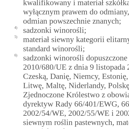
kwalifikowany i materiał szkół
wyłącznym prawem do odmiany, w
odmian powszechnie znanych;
4)
sadzonki winorośli;
5)
materiał siewny kategorii elitarn
standard winorośli;
6)
sadzonki winorośli dopuszczone 
2010/680/UE z dnia 9 listopada 2
Czeską, Danię, Niemcy, Estonię, 
Litwę, Maltę, Niderlandy, Polskę
Zjednoczone Królestwo z obowi
dyrektyw Rady 66/401/EWG, 6
2002/54/WE, 2002/55/WE i 2002
siewnym roślin pastewnych, mat