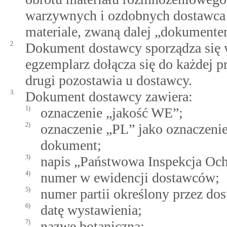
warzywnych i ozdobnych dostawca 
materiale, zwaną dalej „dokument
2.
Dokument dostawcy sporządza się 
egzemplarz dołącza się do każdej pr
drugi pozostawia u dostawcy.
3.
Dokument dostawcy zawiera:
1)
oznaczenie „jakość WE”;
2)
oznaczenie „PL” jako oznaczeni
dokument;
3)
napis „Państwowa Inspekcja Och
4)
numer w ewidencji dostawców;
5)
numer partii określony przez do
6)
datę wystawienia;
7)
nazwę botaniczną;