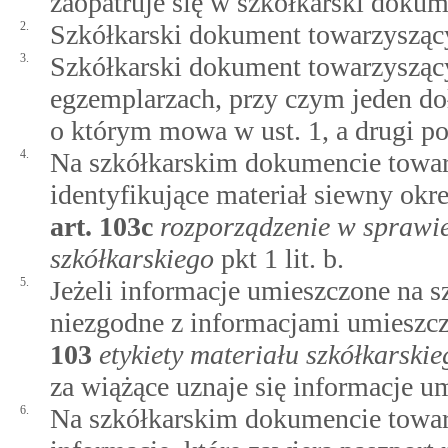
zaopatruje się w szkółkarski dokum
2.
Szkółkarski dokument towarzysząc
3.
Szkółkarski dokument towarzysząc
egzemplarzach, przy czym jeden dołą
o którym mowa w ust. 1, a drugi p
4.
Na szkółkarskim dokumencie towar
identyfikujące materiał siewny ok
art.
103c
rozporządzenie w sprawi
szkółkarskiego
pkt 1 lit. b.
5.
Jeżeli informacje umieszczone na
niezgodne z informacjami umieszc
103
etykiety materiału szkółkarskie
za wiążące uznaje się informacje u
6.
Na szkółkarskim dokumencie towa