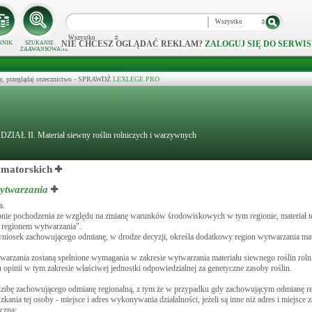
Wszystko
Wszystko
NIE CHCESZ OGLĄDAĆ REKLAM?
ZALOGUJ SIĘ DO SERWIS
NNIK
SZUKANIE
ZAAWANSOWANE
y, przeglądaj orzecznictwo - SPRAWDŹ
LEXLEGE PRO
DZIAŁ II. Materiał siewny roślin rolniczych i warzywnych
amatorskich
ytwarzania
a.
gionie pochodzenia ze względu na zmianę warunków środowiskowych w tym regionie, materiał 
 regionem wytwarzania".
wniosek zachowującego odmianę, w drodze decyzji, określa dodatkowy region wytwarzania ma
warzania zostaną spełnione wymagania w zakresie wytwarzania materiału siewnego roślin roln
opinii w tym zakresie właściwej jednostki odpowiedzialnej za genetyczne zasoby roślin.
siedzibę zachowującego odmianę regionalną, z tym że w przypadku gdy zachowującym odmianę re
kania tej osoby - miejsce i adres wykonywania działalności, jeżeli są inne niż adres i miejsce 
czną;