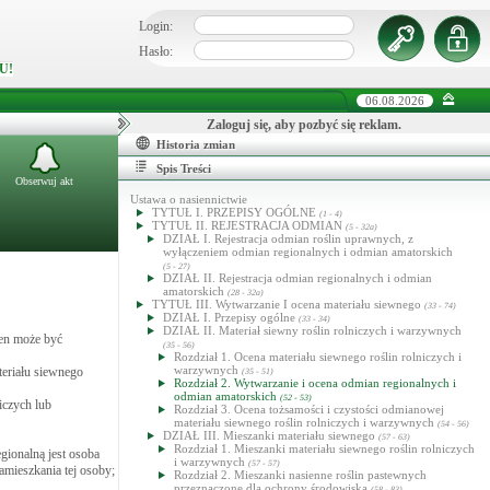
Login:
Hasło:
U!
06.08.2026
Zaloguj się, aby pozbyć się reklam.
Historia zmian
Spis Treści
Obserwuj akt
Ustawa o nasiennictwie
TYTUŁ I. PRZEPISY OGÓLNE
(1 - 4)
TYTUŁ II. REJESTRACJA ODMIAN
(5 - 32a)
DZIAŁ I. Rejestracja odmian roślin uprawnych, z
wyłączeniem odmian regionalnych i odmian amatorskich
(5 - 27)
DZIAŁ II. Rejestracja odmian regionalnych i odmian
amatorskich
(28 - 32a)
TYTUŁ III. Wytwarzanie I ocena materiału siewnego
(33 - 74)
DZIAŁ I. Przepisy ogólne
(33 - 34)
DZIAŁ II. Materiał siewny roślin rolniczych i warzywnych
ten może być
(35 - 56)
Rozdział 1. Ocena materiału siewnego roślin rolniczych i
warzywnych
teriału siewnego
(35 - 51)
Rozdział 2. Wytwarzanie i ocena odmian regionalnych i
odmian amatorskich
(52 - 53)
iczych lub
Rozdział 3. Ocena tożsamości i czystości odmianowej
materiału siewnego roślin rolniczych i warzywnych
(54 - 56)
DZIAŁ III. Mieszanki materiału siewnego
(57 - 63)
Rozdział 1. Mieszanki materiału siewnego roślin rolniczych
gionalną jest osoba
i warzywnych
(57 - 57)
zamieszkania tej osoby;
Rozdział 2. Mieszanki nasienne roślin pastewnych
przeznaczone dla ochrony środowiska
(58 - 83)