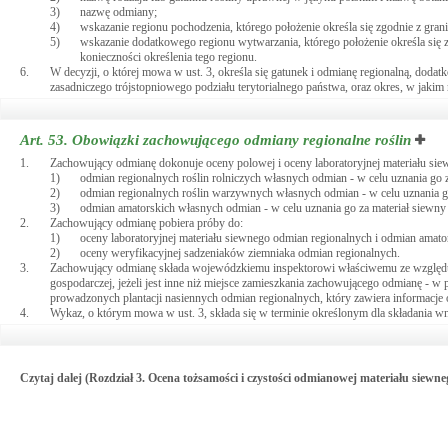
3)
nazwę odmiany;
4)
wskazanie regionu pochodzenia, którego położenie określa się zgodnie z gran
5)
wskazanie dodatkowego regionu wytwarzania, którego położenie określa się z
konieczności określenia tego regionu.
6.
W decyzji, o której mowa w ust. 3, określa się gatunek i odmianę regionalną, dodat
zasadniczego trójstopniowego podziału terytorialnego państwa, oraz okres, w jaki
Art. 53.
Obowiązki zachowującego odmiany regionalne roślin
1.
Zachowujący odmianę dokonuje oceny polowej i oceny laboratoryjnej materiału sie
1)
odmian regionalnych roślin rolniczych własnych odmian - w celu uznania go 
2)
odmian regionalnych roślin warzywnych własnych odmian - w celu uznania go 
3)
odmian amatorskich własnych odmian - w celu uznania go za materiał siewny k
2.
Zachowujący odmianę pobiera próby do:
1)
oceny laboratoryjnej materiału siewnego odmian regionalnych i odmian amato
2)
oceny weryfikacyjnej sadzeniaków ziemniaka odmian regionalnych.
3.
Zachowujący odmianę składa wojewódzkiemu inspektorowi właściwemu ze względu n
gospodarczej, jeżeli jest inne niż miejsce zamieszkania zachowującego odmianę -
prowadzonych plantacji nasiennych odmian regionalnych, który zawiera informacje
4.
Wykaz, o którym mowa w ust. 3, składa się w terminie określonym dla składania w
Czytaj dalej (Rozdział 3. Ocena tożsamości i czystości odmianowej materiału siewne