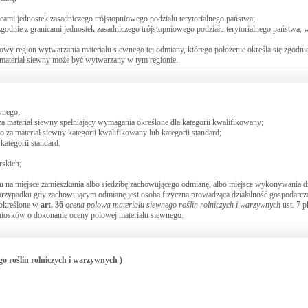
icami jednostek zasadniczego trójstopniowego podziału terytorialnego państwa;
godnie z granicami jednostek zasadniczego trójstopniowego podziału terytorialnego państwa, 
kowy region wytwarzania materiału siewnego tej odmiany, którego położenie określa się zgodni
m materiał siewny może być wytwarzany w tym regionie.
wnego;
za materiał siewny spełniający wymagania określone dla kategorii kwalifikowany;
za materiał siewny kategorii kwalifikowany lub kategorii standard;
ategorii standard.
rskich;
a miejsce zamieszkania albo siedzibę zachowującego odmianę, albo miejsce wykonywania dz
 w przypadku gdy zachowującym odmianę jest osoba fizyczna prowadząca działalność gospodarc
 określone w
art.
36
ocena polowa materiału siewnego roślin rolniczych i warzywnych
ust. 7 pk
niosków o dokonanie oceny polowej materiału siewnego.
go roślin rolniczych i warzywnych )