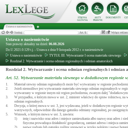
STRONA
AKTY
DOKUMENTY
CE
GŁÓWNA
PRAWNE
Ustawa o nasiennictwie
Szukaj:
Art./§
Wyłącz reklam
Ustawa o nasiennictwie
Stan prawny aktualny na dzień:
06.08.2026
Dz.U.2021.0.129 t.j. - Ustawa z dnia 9 listopada 2012 r. o nasiennictwie
Ustawa o nasiennictwie
TYTUŁ III. Wytwarzanie I ocena materiału siewnego
Rozdział 2. Wytwarzanie i ocena odmian regionalnych i odmian amatorskich
Rozdział 2. Wytwarzanie i ocena odmian regionalnych i odmian 
Art. 52.
Wytwarzanie materiału siewnego w dodatkowym regionie w
1.
Materiał siewny odmian regionalnych może być wytwarzany w regionie pochodzeni
2.
Jeżeli niemożliwe jest wytwarzanie materiału siewnego odmian regionalnych w re
wytwarzany w regionie innym niż region pochodzenia, zwanym dalej "dodatkowym
3.
W przypadku, o którym mowa w ust. 2, minister właściwy do spraw rolnictwa, na 
odmian regionalnych.
4.
Decyzja, o której mowa w ust. 3, jest wydawana, jeżeli w dodatkowym regionie wyt
warzywnych, odpowiednie dla danego gatunku odmiany regionalnej, po zasięgnięciu 
5.
Wniosek, o którym mowa w ust. 3, zawiera:
1)
imię i nazwisko oraz adres i miejsce zamieszkania albo nazwę oraz adres i 
fizyczna prowadząca działalność gospodarczą, zamiast adresu i miejsca zamiesz
2)
nazwę rodzaju lub gatunku rośliny uprawnej w języku polskim i nazwę botani