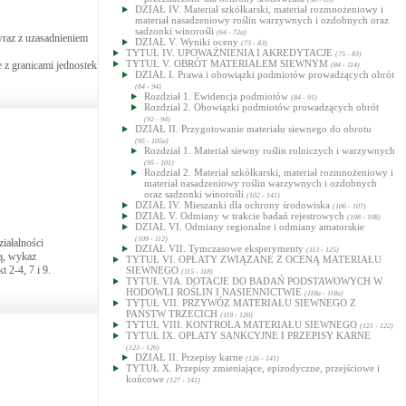
DZIAŁ IV. Materiał szkółkarski, materiał rozmnożeniowy i
materiał nasadzeniowy roślin warzywnych i ozdobnych oraz
sadzonki winorośli
(64 - 72a)
wraz z uzasadnieniem
DZIAŁ V. Wyniki oceny
(73 - 83)
TYTUŁ IV. UPOWAŻNIENIA I AKREDYTACJE
(75 - 83)
TYTUŁ V. OBRÓT MATERIAŁEM SIEWNYM
e z granicami jednostek
(84 - 114)
DZIAŁ I. Prawa i obowiązki podmiotów prowadzących obrót
(84 - 94)
Rozdział 1. Ewidencja podmiotów
(84 - 91)
Rozdział 2. Obowiązki podmiotów prowadzących obrót
(92 - 94)
DZIAŁ II. Przygotowanie materiału siewnego do obrotu
(95 - 105a)
Rozdział 1. Materiał siewny roślin rolniczych i warzywnych
(95 - 101)
Rozdział 2. Materiał szkółkarski, materiał rozmnożeniowy i
materiał nasadzeniowy roślin warzywnych i ozdobnych
oraz sadzonki winorośli
(102 - 141)
DZIAŁ IV. Mieszanki dla ochrony środowiska
(106 - 107)
DZIAŁ V. Odmiany w trakcie badań rejestrowych
(108 - 108)
DZIAŁ VI. Odmiany regionalne i odmiany amatorskie
(109 - 112)
iałalności
DZIAŁ VII. Tymczasowe eksperymenty
(113 - 125)
zą, wykaz
TYTUŁ VI. OPŁATY ZWIĄZANE Z OCENĄ MATERIAŁU
t 2-4, 7 i 9.
SIEWNEGO
(115 - 118)
TYTUŁ VIA. DOTACJE DO BADAŃ PODSTAWOWYCH W
HODOWLI ROŚLIN I NASIENNICTWIE
(118a - 118a)
TYTUŁ VII. PRZYWÓZ MATERIAŁU SIEWNEGO Z
PAŃSTW TRZECICH
(119 - 120)
TYTUŁ VIII. KONTROLA MATERIAŁU SIEWNEGO
(121 - 122)
TYTUŁ IX. OPŁATY SANKCYJNE I PRZEPISY KARNE
(123 - 126)
DZIAŁ II. Przepisy karne
(126 - 141)
TYTUŁ X. Przepisy zmieniające, epizodyczne, przejściowe i
końcowe
(127 - 141)