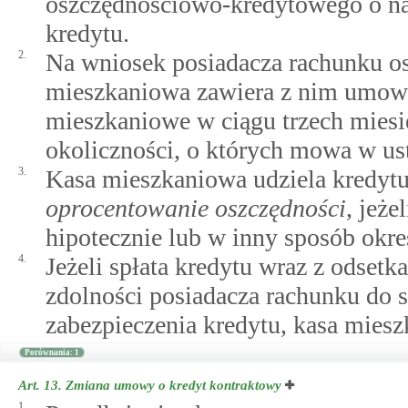
oszczędnościowo-kredytowego o na
kredytu.
2.
Na wniosek posiadacza rachunku o
mieszkaniowa zawiera z nim umowę 
mieszkaniowe w ciągu trzech miesię
okoliczności, o których mowa w ust
3.
Kasa mieszkaniowa udziela kredyt
oprocentowanie oszczędności
, jeże
hipotecznie lub w inny sposób okr
4.
Jeżeli spłata kredytu wraz z odset
zdolności posiadacza rachunku do 
zabezpieczenia kredytu, kasa mies
Porównania: 1
Art. 13.
Zmiana umowy o kredyt kontraktowy
1.