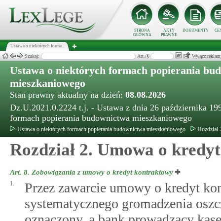
STRONA
AKTY
DOKUMENTY
CE
GŁÓWNA
PRAWNE
Ustawa o niektórych forma...
Szukaj:
Art./§
Wyłącz reklam
Ustawa o niektórych formach popierania bu
mieszkaniowego
Stan prawny aktualny na dzień:
08.08.2026
Dz.U.2021.0.2224 t.j. - Ustawa z dnia 26 października 199
formach popierania budownictwa mieszkaniowego
Ustawa o niektórych formach popierania budownictwa mieszkaniowego
Rozdział
Rozdział 2. Umowa o kredy
Art. 8.
Zobowiązania z umowy o kredyt kontraktowy
1.
Przez zawarcie umowy o kredyt kon
systematycznego gromadzenia oszcz
oznaczony, a bank prowadzący kas