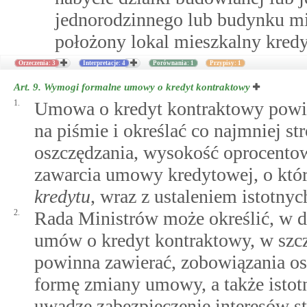
jednorodzinnego lub budynku mi
położony lokal mieszkalny kredy
Orzeczenia: 3
Interpretacje: 4
Porównania: 1
Przypisy: 1
Art. 9.
Wymogi formalne umowy o kredyt kontraktowy
1.
Umowa o kredyt kontraktowy powin
na piśmie i określać co najmniej 
oszczędzania, wysokość oprocento
zawarcia umowy kredytowej, o kt
kredytu
, wraz z ustaleniem istotn
2.
Rada Ministrów może określić, w d
umów o kredyt kontraktowy, w szc
powinna zawierać, zobowiązania os
formę zmiany umowy, a także isto
uwadze zabezpieczenie interesów st