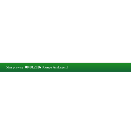
Stan prawny:
08.08.2026
|
Grupa ArsLege.pl