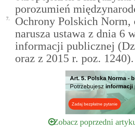
porozumień międzynarod
Ochrony Polskich Norm, o
7.
narusza ustawa z dnia 6 w
informacji publicznej (Dz
oraz z 2015 r. poz. 1240).
Art. 5. Polska Norma - 
Potrzebujesz
informacji
Zadaj bezpłatne pytanie
Zobacz poprzedni artyk