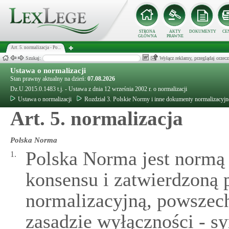
STRONA
AKTY
DOKUMENTY
CE
GŁÓWNA
PRAWNE
Art. 5. normalizacja - Po...
Szukaj:
Wyłącz reklamy, przeglądaj orz
Ustawa o normalizacji
Stan prawny aktualny na dzień:
07.08.2026
Dz.U.2015.0.1483 t.j. - Ustawa z dnia 12 września 2002 r. o normalizacji
Ustawa o normalizacji
Rozdział 3. Polskie Normy i inne dokumenty normalizacyjn
Art. 5. normalizacja
Polska Norma
Polska Norma jest normą 
1.
konsensu i zatwierdzoną 
normalizacyjną, powszech
zasadzie wyłączności - 