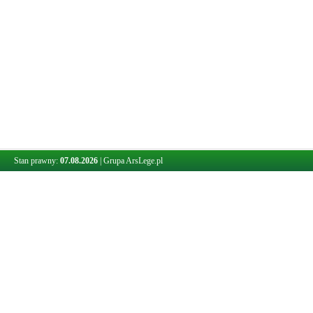
Stan prawny:
07.08.2026
|
Grupa ArsLege.pl