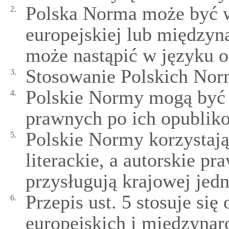
Polska Norma może być
2.
europejskiej lub między
może nastąpić w języku o
Stosowanie Polskich Nor
3.
Polskie Normy mogą być
4.
prawnych po ich opublik
Polskie Normy korzystają
5.
literackie, a autorskie p
przysługują krajowej jedn
Przepis ust. 5 stosuje si
6.
europejskich i międzyna