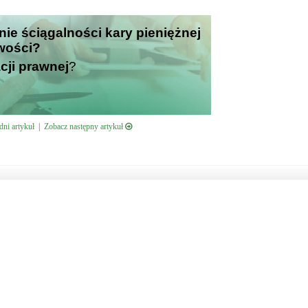
nie ściągalności kary pieniężnej
iwości?
cji prawnej
?
ni artykuł
|
Zobacz następny artykuł