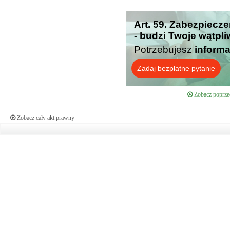
Art. 59. Zabezpiecze
- budzi Twoje wątpl
Potrzebujesz
informa
Zadaj bezpłatne pytanie
Zobacz poprzed
Zobacz cały akt prawny