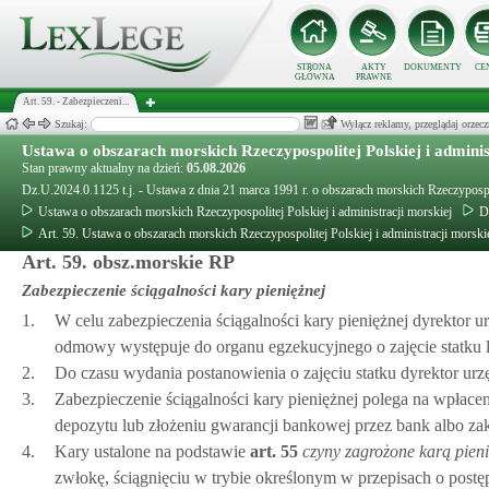
STRONA
AKTY
DOKUMENTY
CE
GŁÓWNA
PRAWNE
Art. 59. - Zabezpieczeni...
Szukaj:
Wyłącz reklamy, przeglądaj orz
Ustawa o obszarach morskich Rzeczypospolitej Polskiej i adminis
Stan prawny aktualny na dzień:
05.08.2026
Dz.U.2024.0.1125 t.j. - Ustawa z dnia 21 marca 1991 r. o obszarach morskich Rzeczypospol
Ustawa o obszarach morskich Rzeczypospolitej Polskiej i administracji morskiej
D
Art. 59. Ustawa o obszarach morskich Rzeczypospolitej Polskiej i administracji morski
Art. 59. obsz.morskie RP
Zabezpieczenie ściągalności kary pieniężnej
1.
W celu zabezpieczenia ściągalności kary pieniężnej dyrektor 
odmowy występuje do organu egzekucyjnego o zajęcie statku 
2.
Do czasu wydania postanowienia o zajęciu statku dyrektor urzę
3.
Zabezpieczenie ściągalności kary pieniężnej polega na wpłace
depozytu lub złożeniu gwarancji bankowej przez bank albo za
4.
Kary ustalone na podstawie
art.
55
czyny zagrożone karą pien
zwłokę, ściągnięciu w trybie określonym w przepisach o post