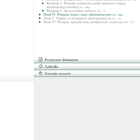
Rozdział 3. Przepisy wydawane przez terenowe organy
administracji morskiej
(47 - 48a)
Rozdział 4. Sprawowanie nadzoru
(49 - 71)
Dział IV. Przepisy karne i kary administracyjne
(55 - 60d)
Dział V. Zmiany w przepisach obowiązujących
(61 - 65)
Dział VI. Przepisy epizodyczne, przejściowe i końcowe
(66 - 71)
Powiązane dokumenty
Zakładki
Ostatnio otwarte