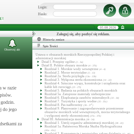
Login:
Hasło:
U!
05.08.2026
Zaloguj się, aby pozbyć się reklam.
Historia zmian
Spis Treści
Obserwuj akt
Ustawa o obszarach morskich Rzeczypospolitej Polskiej i
administracji morskiej
Dział I. Przepisy ogólne
(1 - 3a)
Dział II. Polskie obszary morskie
(4 - 37k)
Rozdział 1. Morskie wody wewnętrzne
(4 - 4)
Rozdział 2. Morze terytorialne
(5 - 13)
Rozdział 2a. Strefa przyległa
(13a - 13b)
Rozdział 3. Wyłączna strefa ekonomiczna
(14 - 22)
Rozdział 4. Sztuczne wyspy, konstrukcje i urządzenia oraz
kable lub rurociągi
a w razie
(23 - 27t)
Rozdział 5. Badania na polskich obszarach morskich
Rozdział 5a. Zatopione materiały niebezpieczne
pisów.
Rozdział 6. Eksploatacja zasobów mineralnych
(33 - 34)
Rozdział 7. Turystyka i sporty wodne
 godzin.
(35 - 35c)
Rozdział 8. Pas nadbrzeżny
1
(36 - 37
)
Rozdział 9. Planowanie i zagospodarowanie przestrzenne
j do jego
obszarów morskich wód wewnętrznych, morza terytorialnego
i wyłącznej strefy ekonomicznej
(37a - 37k)
Dział III. Administracja morska
(38 - 54)
Rozdział 1. Ustrój organów administracji morskiej
dsetkami za
(38 - 41)
Rozdział 1a. Państwowa Morska Służba Hydrograficzna
(41a - 41e)
Rozdział 2. Kompetencje i terytorialny zakres działania
(42 - 46)