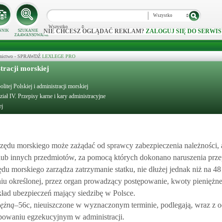
Wszystko
Wszystko
NIE CHCESZ OGLĄDAĆ REKLAM?
ZALOGUJ SIĘ DO SERWIS
NNIK
SZUKANIE
ZAAWANSOWANE
ecznictwo - SPRAWDŹ
LEXLEGE PRO
tracji morskiej
itej Polskiej i administracji morskiej
ział IV. Przepisy karne i kary administracyjne
ej
urzędu morskiego może zażądać od sprawcy zabezpieczenia należności, 
lub innych przedmiotów, za pomocą których dokonano naruszenia prze
du morskiego zarządza zatrzymanie statku, nie dłużej jednak niż na 48
niu określonej, przez organ prowadzący postępowanie, kwoty pieniężne
kład ubezpieczeń mający siedzibę w Polsce.
iężną
–56c, nieuiszczone w wyznaczonym terminie, podlegają, wraz z o
ępowaniu egzekucyjnym w administracji.