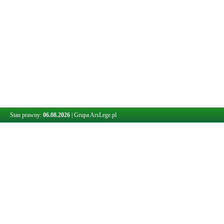
Stan prawny:
06.08.2026
|
Grupa ArsLege.pl