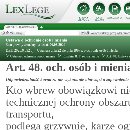
STRONA
AKTY
DOKUMENTY
CE
GŁÓWNA
PRAWNE
Art. 48. - Odpowiedzialn...
Szukaj:
Wyłącz reklamy, przeglądaj orz
Ustawa o ochronie osób i mienia
Stan prawny aktualny na dzień:
06.08.2026
Dz.U.2025.0.532 t.j. - Ustawa z dnia 22 sierpnia 1997 r. o ochronie osób i mienia
Ustawa o ochronie osób i mienia
Rozdział 8. Przepisy karne
Art. 48. Ustawa 
Art. 48. och. osób i mieni
Odpowiedzialność karna za nie wykonanie obowiązku zapewnienia
Kto wbrew obowiązkowi nie
technicznej ochrony obszaru
transportu,
podlega grzywnie, karze og