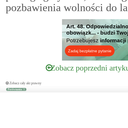
pozbawienia wolności do la
Art. 48. Odpowiedzialn
obowiązk... - budzi Two
Potrzebujesz
informacji
Zadaj bezpłatne pytanie
Zobacz poprzedni artyk
Zobacz cały akt prawny
Porównania: 1