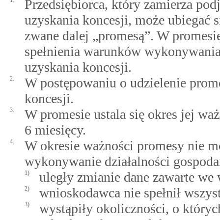
1.
Przedsiębiorca, który zamierza po
uzyskania koncesji, może ubiegać si
zwane dalej „promesą”. W promesie 
spełnienia warunków wykonywania 
uzyskania koncesji.
2.
W postępowaniu o udzielenie promes
koncesji.
3.
W promesie ustala się okres jej waż
6 miesięcy.
4.
W okresie ważności promesy nie m
wykonywanie działalności gospodar
1)
uległy zmianie dane zawarte we 
2)
wnioskodawca nie spełnił wszys
3)
wystąpiły okoliczności, o któr