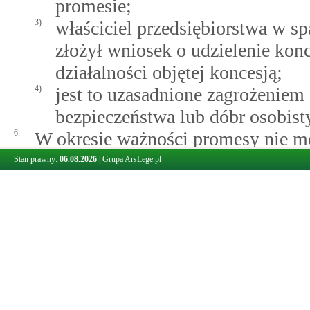
promesie;
3)
właściciel przedsiębiorstwa w sp
złożył wniosek o udzielenie kon
działalności objętej koncesją;
4)
jest to uzasadnione zagrożeniem
bezpieczeństwa lub dóbr osobist
6.
W okresie ważności promesy nie m
wykonywanie działalności gospoda
Stan prawny:
06.08.2026
|
Grupa ArsLege.pl
przedsiębiorstwa w rozumieniu
art
dnia 5 lipca 2018 r. o zarządzie s
fizycznej i innych ułatwieniach zwi
przedłoży on pisemną zgodę przeds
pozostałych nabywców przedsiębiors
że: