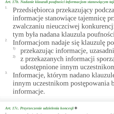
Art. 17b.
Nadanie klauzuli poufności informacjom stanowiącym taj
1.
Przedsiębiorca przekazujący podcza
informacje stanowiące tajemnicę p
zwalczaniu nieuczciwej konkurencj
tym była nadana klauzula poufności
2.
Informacjom nadaje się klauzulę po
1)
przekazując informacje, uzasadni
2)
z przekazanych informacji sporzą
udostępnione innym uczestniko
3.
Informacje, którym nadano klauzul
innym uczestnikom postępowania b
informacje.
Art. 17c.
Przyrzeczenie udzielenia koncesji