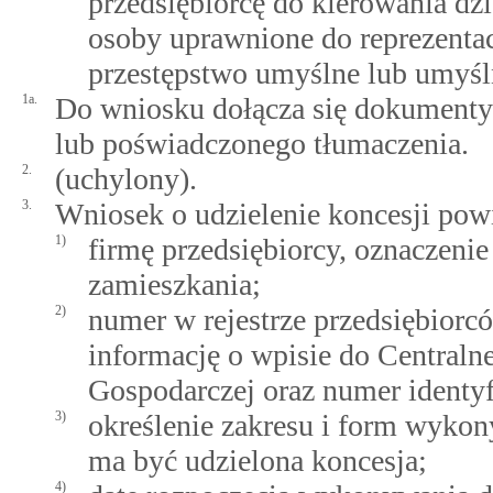
przedsiębiorcę do kierowania dzi
osoby uprawnione do reprezentacj
przestępstwo umyślne lub umyśl
1a.
Do wniosku dołącza się dokumenty 
lub poświadczonego tłumaczenia.
2.
(uchylony).
3.
Wniosek o udzielenie koncesji pow
1)
firmę przedsiębiorcy, oznaczenie 
zamieszkania;
2)
numer w rejestrze przedsiębio
informację o wpisie do Centralne
Gospodarczej oraz numer identyf
3)
określenie zakresu i form wykon
ma być udzielona koncesja;
4)