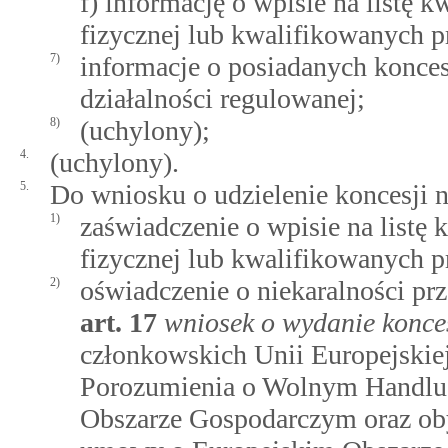
f) informację o wpisie na listę
fizycznej lub kwalifikowanych 
7)
informacje o posiadanych konces
działalności regulowanej;
8)
(uchylony);
4.
(uchylony).
5.
Do wniosku o udzielenie koncesji 
1)
zaświadczenie o wpisie na list
fizycznej lub kwalifikowanych 
2)
oświadczenie o niekaralności pr
art.
17
wniosek o wydanie konce
członkowskich Unii Europejskie
Porozumienia o Wolnym Handlu
Obszarze Gospodarczym oraz oby