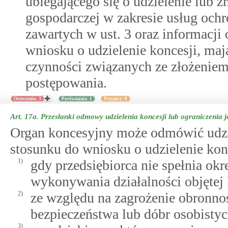
ubiegającego się o udzielenie lub 
gospodarczej w zakresie usług och
zawartych w ust. 3 oraz informacj
wniosku o udzielenie koncesji, maj
czynności związanych ze złożenie
postępowania.
Orzeczenia: 3
Porównania: 1
Przypisy: 8
Art. 17a.
Przesłanki odmowy udzielenia koncesji lub ograniczenia j
Organ koncesyjny może odmówić udziel
stosunku do wniosku o udzielenie kon
1)
gdy przedsiębiorca nie spełnia o
wykonywania działalności objętej 
2)
ze względu na zagrożenie obronnoś
bezpieczeństwa lub dóbr osobistyc
3)