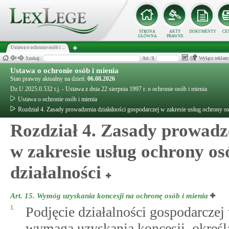
STRONA
AKTY
DOKUMENTY
CE
GŁÓWNA
PRAWNE
Ustawa o ochronie osób i ...
Szukaj:
Art./§
Wyłącz reklam
Ustawa o ochronie osób i mienia
Stan prawny aktualny na dzień:
06.08.2026
Dz.U.2025.0.532 t.j. - Ustawa z dnia 22 sierpnia 1997 r. o ochronie osób i mienia
Ustawa o ochronie osób i mienia
Rozdział 4. Zasady prowadzenia działalności gospodarczej w zakresie usług ochrony osób
Rozdział 4. Zasady prowadze
w zakresie usług ochrony osó
działalności
Art. 15.
Wymóg uzyskania koncesji na ochronę osób i mienia
1.
Podjęcie działalności gospodarczej
wymaga uzyskania koncesji, określa