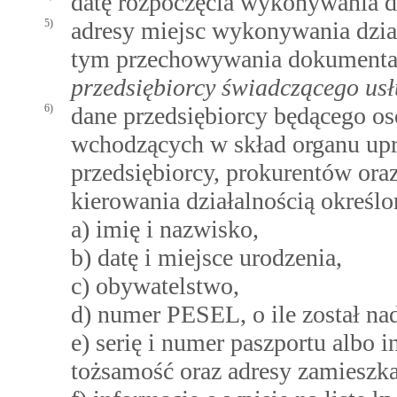
datę rozpoczęcia wykonywania dz
5)
adresy miejsc wykonywania dzia
tym przechowywania dokumentac
przedsiębiorcy świadczącego usł
6)
dane przedsiębiorcy będącego os
wchodzących w skład organu up
przedsiębiorcy, prokurentów or
kierowania działalnością określo
a) imię i nazwisko,
b) datę i miejsce urodzenia,
c) obywatelstwo,
d) numer PESEL, o ile został na
e) serię i numer paszportu albo
tożsamość oraz adresy zamieszka