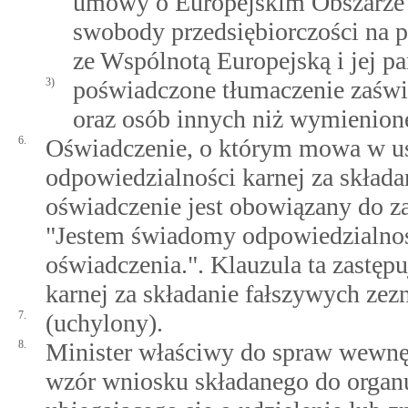
umowy o Europejskim Obszarze 
swobody przedsiębiorczości na 
ze Wspólnotą Europejską i jej 
3)
poświadczone tłumaczenie zaświa
oraz osób innych niż wymienione
6.
Oświadczenie, o którym mowa w ust
odpowiedzialności karnej za składa
oświadczenie jest obowiązany do za
"Jestem świadomy odpowiedzialnośc
oświadczenia.". Klauzula ta zastęp
karnej za składanie fałszywych zez
7.
(uchylony).
8.
Minister właściwy do spraw wewnęt
wzór wniosku składanego do organu