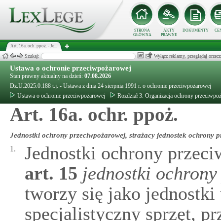
STRONA
AKTY
DOKUMENTY
CE
GŁÓWNA
PRAWNE
Art. 16a. och. ppoż. - Je...
Szukaj:
Wyłącz reklamy, przeglądaj orz
Ustawa o ochronie przeciwpożarowej
Stan prawny aktualny na dzień:
07.08.2026
Dz.U.2025.0.188 t.j. - Ustawa z dnia 24 sierpnia 1991 r. o ochronie przeciwpożarowej
Ustawa o ochronie przeciwpożarowej
Rozdział 3. Organizacja ochrony przeciwpo
Art. 16a. ochr. ppoż.
Jednostki ochrony przeciwpożarowej, strażacy jednostek ochrony 
Jednostki ochrony przec
1.
art.
15
jednostki ochrony
tworzy się jako jednost
specjalistyczny sprzęt, p