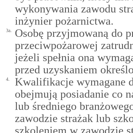
wykonywania zawodu stra
inżynier pożarnictwa.
Osobę przyjmowaną do pr
3a.
przeciwpożarowej zatrudn
jeżeli spełnia ona wymag
przed uzyskaniem określo
Kwalifikacje wymagane 
4.
obejmują posiadanie co n
lub średniego branżowego
zawodzie strażak lub szk
szkoleniem w zawodzie st