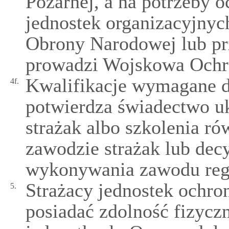
Pożarnej, a na potrzeby 
jednostek organizacyjnyc
Obrony Narodowej lub pr
prowadzi Wojskowa Ochr
Kwalifikacje wymagane 
4f.
potwierdza świadectwo u
strażak albo szkolenia r
zawodzie strażak lub decy
wykonywania zawodu reg
Strażacy jednostek ochr
5.
posiadać zdolność fizycz