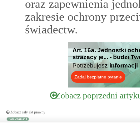
oraz zapewnienia jedno
zakresie ochrony prze
świadectw.
Art. 16a. Jednostki oc
strażacy je... - budzi T
Potrzebujesz
informacji
Zadaj bezpłatne pytanie
Zobacz poprzedni artyk
Zobacz cały akt prawny
Porównania: 1