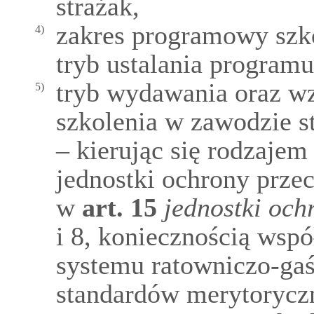
strażak,
zakres programowy szko
4)
tryb ustalania programu
tryb wydawania oraz w
5)
szkolenia w zawodzie s
– kierując się rodzaje
jednostki ochrony prze
w
art.
15
jednostki oc
i 8, koniecznością wsp
systemu ratowniczo-gaś
standardów merytorycz