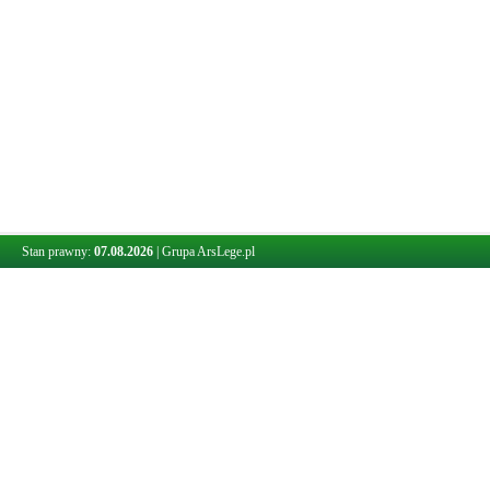
Stan prawny:
07.08.2026
|
Grupa ArsLege.pl