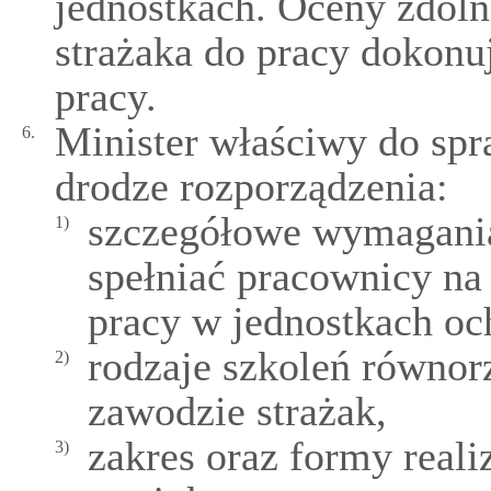
jednostkach. Oceny zdolno
strażaka do pracy dokonu
pracy.
Minister właściwy do spr
6.
drodze rozporządzenia:
szczegółowe wymagania 
1)
spełniać pracownicy na
pracy w jednostkach oc
rodzaje szkoleń równo
2)
zawodzie strażak,
zakres oraz formy reali
3)