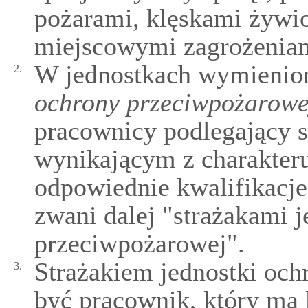
pożarami, klęskami żywi
miejscowymi zagrożenia
W jednostkach wymienio
2.
ochrony przeciwpożarowe
pracownicy podlegający
wynikającym z charakteru
odpowiednie kwalifikacje
zwani dalej "strażakami 
przeciwpożarowej".
Strażakiem jednostki oc
3.
być pracownik, który ma