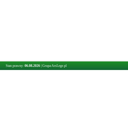
Stan prawny:
06.08.2026
|
Grupa ArsLege.pl