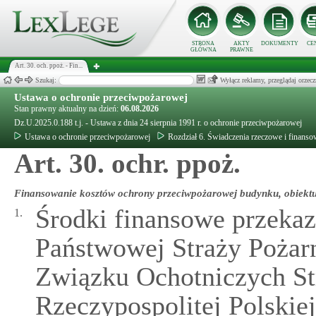
STRONA
AKTY
DOKUMENTY
CE
GŁÓWNA
PRAWNE
Art. 30. och. ppoż. - Fin...
Szukaj:
Wyłącz reklamy, przeglądaj orz
Ustawa o ochronie przeciwpożarowej
Stan prawny aktualny na dzień:
06.08.2026
Dz.U.2025.0.188 t.j. - Ustawa z dnia 24 sierpnia 1991 r. o ochronie przeciwpożarowej
Ustawa o ochronie przeciwpożarowej
Rozdział 6. Świadczenia rzeczowe i finanso
Art. 30. ochr. ppoż.
Finansowanie kosztów ochrony przeciwpożarowej budynku, obiektu
Środki finansowe przek
1.
Państwowej Straży Pożar
Związku Ochotniczych St
Rzeczypospolitej Polskie