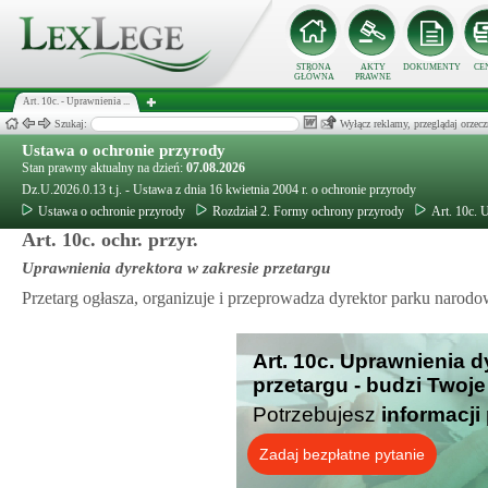
STRONA
AKTY
DOKUMENTY
CE
GŁÓWNA
PRAWNE
Art. 10c. - Uprawnienia ...
Szukaj:
Wyłącz reklamy, przeglądaj orz
Ustawa o ochronie przyrody
Stan prawny aktualny na dzień:
07.08.2026
Dz.U.2026.0.13 t.j. - Ustawa z dnia 16 kwietnia 2004 r. o ochronie przyrody
Ustawa o ochronie przyrody
Rozdział 2. Formy ochrony przyrody
Art. 10c. 
Art. 10c. ochr. przyr.
Uprawnienia dyrektora w zakresie przetargu
Przetarg ogłasza, organizuje i przeprowadza dyrektor parku narod
Art. 10c. Uprawnienia d
przetargu - budzi Twoj
Potrzebujesz
informacji
Zadaj bezpłatne pytanie