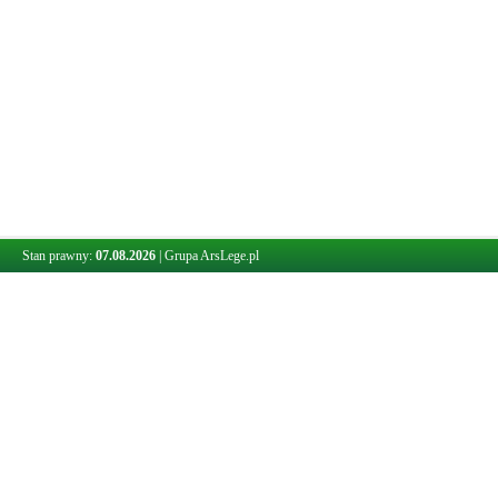
Stan prawny:
07.08.2026
|
Grupa ArsLege.pl