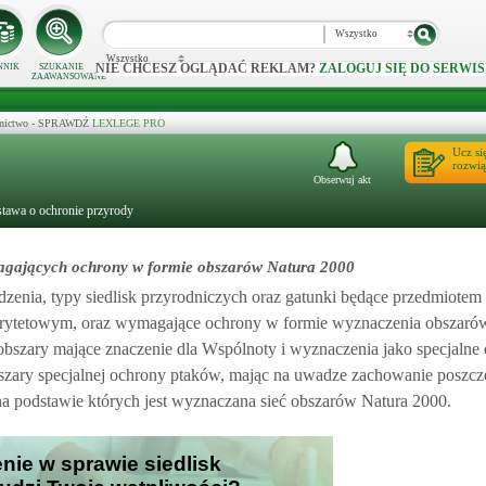
Wszystko
Wszystko
NIE CHCESZ OGLĄDAĆ REKLAM?
ZALOGUJ SIĘ DO SERWIS
NNIK
SZUKANIE
ZAAWANSOWANE
ecznictwo - SPRAWDŹ
LEXLEGE PRO
Ucz si
rozwią
Obserwuj akt
stawa o ochronie przyrody
magających ochrony w formie obszarów Natura 2000
dzenia, typy siedlisk przyrodniczych oraz gatunki będące przedmiotem
riorytetowym, oraz wymagające ochrony w formie wyznaczenia obszaró
 obszary mające znaczenie dla Wspólnoty i wyznaczenia jako specjalne
obszary specjalnej ochrony ptaków, mając na uwadze zachowanie poszc
na podstawie których jest wyznaczana sieć obszarów Natura 2000.
nie w sprawie siedlisk