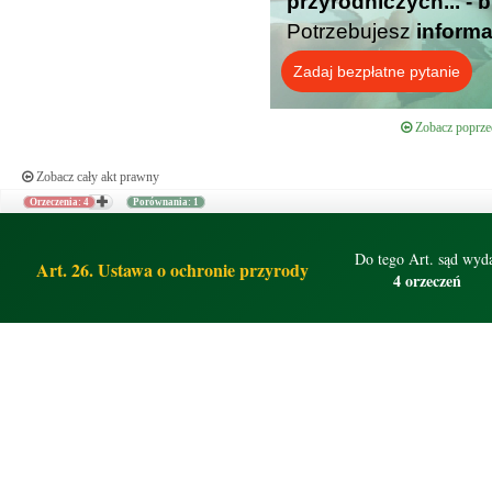
przyrodniczych... - 
Potrzebujesz
informa
Zadaj bezpłatne pytanie
Zobacz poprzed
Zobacz cały akt prawny
Orzeczenia: 4
Porównania: 1
Do tego Art. sąd wyd
Art. 26. Ustawa o ochronie przyrody
4 orzeczeń