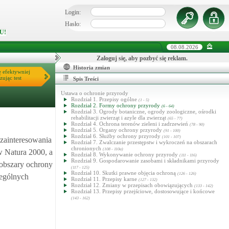
Login:
Hasło:
U!
08.08.2026
Zaloguj się, aby pozbyć się reklam.
Historia zmian
ę efektywniej
zując test
Spis Treści
Ustawa o ochronie przyrody
Rozdział 1. Przepisy ogólne
(1 - 5)
Rozdział 2. Formy ochrony przyrody
(6 - 64)
Rozdział 3. Ogrody botaniczne, ogrody zoologiczne, ośrodki
rehabilitacji zwierząt i azyle dla zwierząt
(65 - 77)
Rozdział 4. Ochrona terenów zieleni i zadrzewień
(78 - 90)
Rozdział 5. Organy ochrony przyrody
(91 - 100)
Rozdział 6. Służby ochrony przyrody
(101 - 107)
 zainteresowania
Rozdział 7. Zwalczanie przestępstw i wykroczeń na obszarach
chronionych
(108 - 110a)
w Natura 2000, a
Rozdział 8. Wykonywanie ochrony przyrody
(111 - 116)
Rozdział 9. Gospodarowanie zasobami i składnikami przyrody
 obszary ochrony
(117 - 125)
Rozdział 10. Skutki prawne objęcia ochroną
(126 - 126)
zególnych
Rozdział 11. Przepisy karne
(127 - 132)
Rozdział 12. Zmiany w przepisach obowiązujących
(133 - 142)
Rozdział 13. Przepisy przejściowe, dostosowujące i końcowe
(143 - 162)