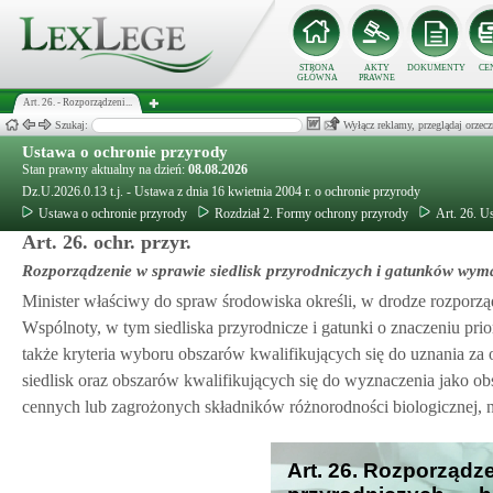
STRONA
AKTY
DOKUMENTY
CE
GŁÓWNA
PRAWNE
Art. 26. - Rozporządzeni...
Szukaj:
Wyłącz reklamy, przeglądaj orz
Ustawa o ochronie przyrody
Stan prawny aktualny na dzień:
08.08.2026
Dz.U.2026.0.13 t.j. - Ustawa z dnia 16 kwietnia 2004 r. o ochronie przyrody
Ustawa o ochronie przyrody
Rozdział 2. Formy ochrony przyrody
Art. 26. U
Art. 26. ochr. przyr.
Rozporządzenie w sprawie siedlisk przyrodniczych i gatunków wy
Minister właściwy do spraw środowiska określi, w drodze rozporzą
Wspólnoty, w tym siedliska przyrodnicze i gatunki o znaczeniu p
także kryteria wyboru obszarów kwalifikujących się do uznania za
siedlisk oraz obszarów kwalifikujących się do wyznaczenia jako 
cennych lub zagrożonych składników różnorodności biologicznej, 
Art. 26. Rozporządze