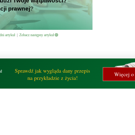
budzi Twoje wątpliwości?
cji prawnej
?
ni artykuł
|
Zobacz następny artykuł
Sprawdź jak wygląda dany przepis
ał
Więcej o 
na przykładzie z życia!