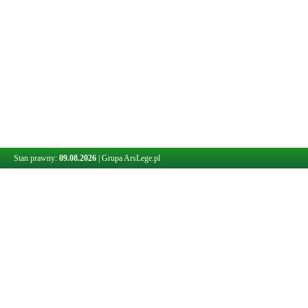
Stan prawny:
09.08.2026
|
Grupa ArsLege.pl