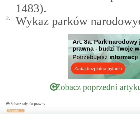
1483).
Wykaz parków narodowych
2.
Art. 8a. Park narodow
prawna - budzi Twoje w
Potrzebujesz
informacji
Zadaj bezpłatne pytanie
Zobacz poprzedni artyk
Zobacz cały akt prawny
Przypisy: 1