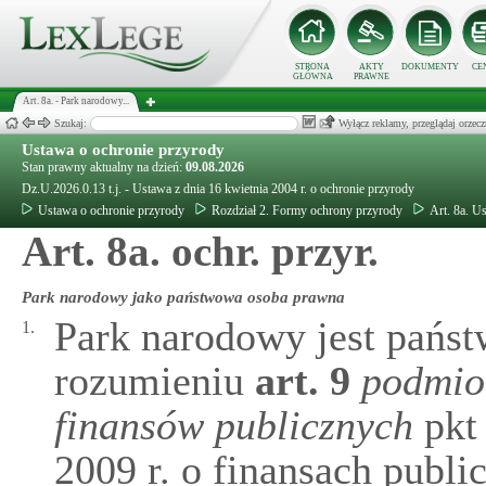
STRONA
AKTY
DOKUMENTY
CE
GŁÓWNA
PRAWNE
Art. 8a. - Park narodowy...
Szukaj:
Wyłącz reklamy, przeglądaj orz
Ustawa o ochronie przyrody
Stan prawny aktualny na dzień:
09.08.2026
Dz.U.2026.0.13 t.j. - Ustawa z dnia 16 kwietnia 2004 r. o ochronie przyrody
Ustawa o ochronie przyrody
Rozdział 2. Formy ochrony przyrody
Art. 8a. U
Art. 8a. ochr. przyr.
Park narodowy jako państwowa osoba prawna
Park narodowy jest pańs
1.
rozumieniu
art.
9
podmio
finansów publicznych
pkt 
2009 r. o finansach publi