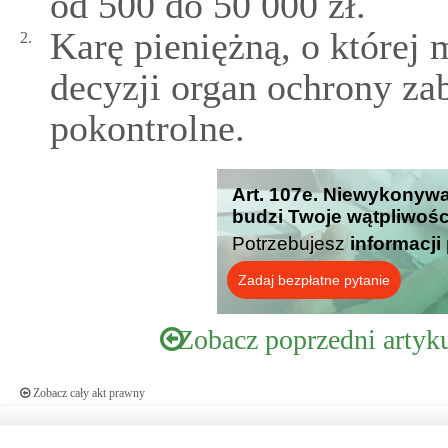
od 500 do 50 000 zł.
Karę pieniężną, o której
2.
decyzji organ ochrony za
pokontrolne.
Art. 107e. Niewykonywa
budzi Twoje wątpliwośc
Potrzebujesz
informacji
Zadaj bezpłatne pytanie
Zobacz poprzedni artyk
Zobacz cały akt prawny