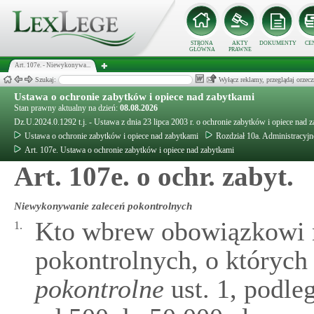
STRONA
AKTY
DOKUMENTY
CE
GŁÓWNA
PRAWNE
Art. 107e. - Niewykonywa...
Szukaj:
Wyłącz reklamy, przeglądaj orz
Ustawa o ochronie zabytków i opiece nad zabytkami
Stan prawny aktualny na dzień:
08.08.2026
Dz.U.2024.0.1292 t.j. - Ustawa z dnia 23 lipca 2003 r. o ochronie zabytków i opiece nad 
Ustawa o ochronie zabytków i opiece nad zabytkami
Rozdział 10a. Administracyjn
Art. 107e. Ustawa o ochronie zabytków i opiece nad zabytkami
Art. 107e. o ochr. zabyt.
Niewykonywanie zaleceń pokontrolnych
Kto wbrew obowiązkowi 
1.
pokontrolnych, o któryc
pokontrolne
ust. 1, podle