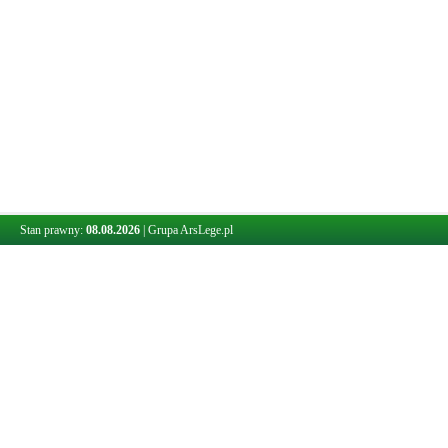
Stan prawny:
08.08.2026
|
Grupa ArsLege.pl