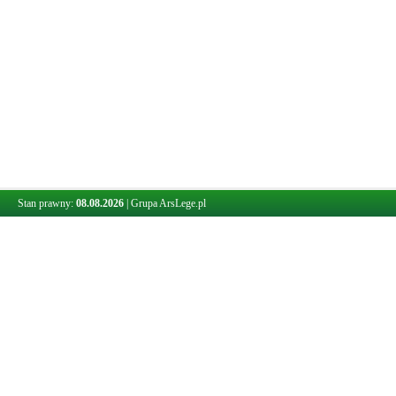
Stan prawny:
08.08.2026
|
Grupa ArsLege.pl