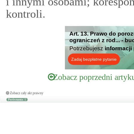
i innymi osobami; korespon
kontroli.
Art. 13. Prawo do poro
ograniczeń z rod... - b
Potrzebujesz
informacji
Zadaj bezpłatne pytanie
Zobacz poprzedni artyk
Zobacz cały akt prawny
Porównania: 1