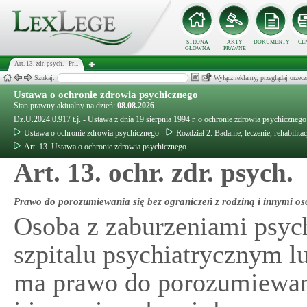
STRONA
AKTY
DOKUMENTY
CE
GŁÓWNA
PRAWNE
Art. 13. zdr. psych. - Pr...
Szukaj:
Wyłącz reklamy, przeglądaj orz
Ustawa o ochronie zdrowia psychicznego
Stan prawny aktualny na dzień:
08.08.2026
Dz.U.2024.0.917 t.j. - Ustawa z dnia 19 sierpnia 1994 r. o ochronie zdrowia psychicznego
Ustawa o ochronie zdrowia psychicznego
Rozdział 2. Badanie, leczenie, rehabilita
Art. 13. Ustawa o ochronie zdrowia psychicznego
Art. 13. ochr. zdr. psych.
Prawo do porozumiewania się bez ograniczeń z rodziną i innymi o
Osoba z zaburzeniami psyc
szpitalu psychiatrycznym 
ma prawo do porozumiewani