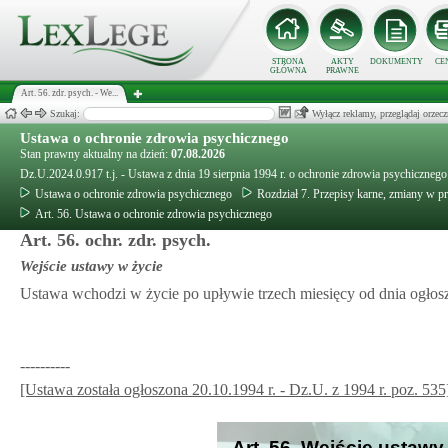
STRONA
AKTY
DOKUMENTY
CE
GŁÓWNA
PRAWNE
Art. 56. zdr. psych. - We...
Szukaj:
Wyłącz reklamy, przeglądaj orz
Ustawa o ochronie zdrowia psychicznego
Stan prawny aktualny na dzień:
07.08.2026
Dz.U.2024.0.917 t.j. - Ustawa z dnia 19 sierpnia 1994 r. o ochronie zdrowia psychicznego
Ustawa o ochronie zdrowia psychicznego
Rozdział 7. Przepisy karne, zmiany w p
Art. 56. Ustawa o ochronie zdrowia psychicznego
Art. 56. ochr. zdr. psych.
Wejście ustawy w życie
Ustawa wchodzi w życie po upływie trzech miesięcy od dnia ogłosz
----------
[Ustawa została ogłoszona 20.10.1994 r. - Dz.U. z 1994 r. poz. 535
Art. 56. Wejście ustawy