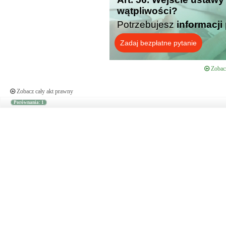
wątpliwości?
Potrzebujesz
informacji
Zadaj bezpłatne pytanie
Zobacz
Zobacz cały akt prawny
Porównania: 1