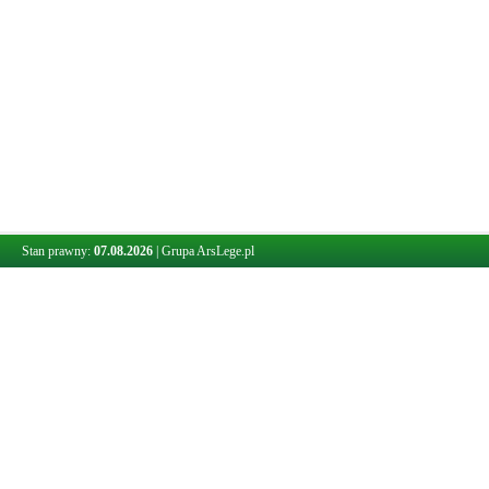
Stan prawny:
07.08.2026
|
Grupa ArsLege.pl