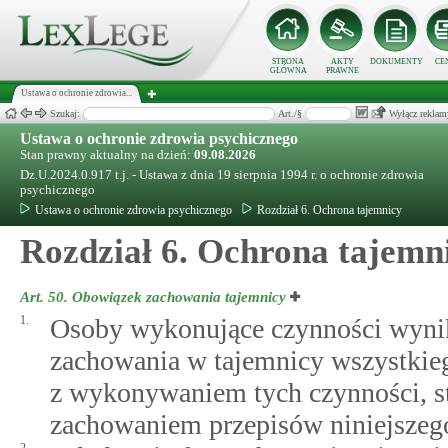
STRONA
AKTY
DOKUMENTY
CE
GŁÓWNA
PRAWNE
Ustawa o ochronie zdrowia...
Szukaj:
Art./§
Wyłącz reklam
Ustawa o ochronie zdrowia psychicznego
Stan prawny aktualny na dzień:
09.08.2026
Dz.U.2024.0.917 t.j. - Ustawa z dnia 19 sierpnia 1994 r. o ochronie zdrowia
psychicznego
Ustawa o ochronie zdrowia psychicznego
Rozdział 6. Ochrona tajemnicy
Rozdział 6. Ochrona tajemn
Art. 50.
Obowiązek zachowania tajemnicy
1.
Osoby wykonujące czynności wynika
zachowania w tajemnicy wszystki
z wykonywaniem tych czynności, st
zachowaniem przepisów niniejszego