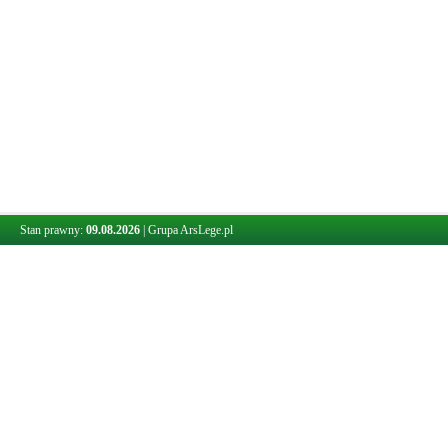
Stan prawny:
09.08.2026
|
Grupa ArsLege.pl