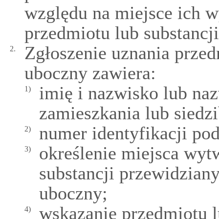
względu na miejsce ich w
przedmiotu lub substancj
Zgłoszenie uznania przed
2.
uboczny zawiera:
imię i nazwisko lub na
1)
zamieszkania lub siedzi
numer identyfikacji po
2)
określenie miejsca wyt
3)
substancji przewidzian
uboczny;
wskazanie przedmiotu l
4)