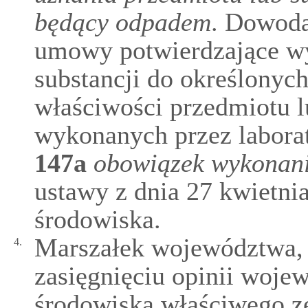
będący odpadem
. Dowoda
umowy potwierdzające wy
substancji do określonyc
właściwości przedmiotu l
wykonanych przez labora
147a
obowiązek wykonani
ustawy z dnia 27 kwietni
środowiska.
Marszałek województwa, 
4.
zasięgnięciu opinii woje
środowiska właściwego z