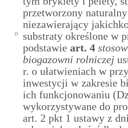
tym brykiety i pelety,
przetworzony naturaln
niezawierający jakichko
substraty określone w 
2)
podstawie
art.
4
stosow
biogazowni rolniczej
ust
r. o ułatwieniach w przy
inwestycji w zakresie b
ich funkcjonowaniu (Dz
wykorzystywane do pro
art. 2 pkt 1 ustawy z dn