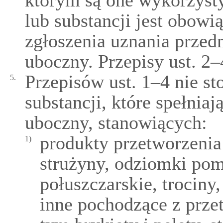
którym są one wykorzyst
lub substancji jest obow
zgłoszenia uznania przedm
uboczny. Przepisy ust. 2–4
Przepisów ust. 1–4 nie st
5.
substancji, które spełnia
uboczny, stanowiących:
produkty przetworzenia 
1)
strużyny, odziomki pom
połuszczarskie, trociny,
inne pochodzące z prze