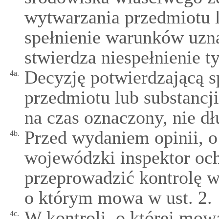
wytwarzania przedmiotu l
spełnienie warunków uzna
stwierdza niespełnienie 
Decyzję potwierdzającą 
4a.
przedmiotu lub substancj
na czas oznaczony, nie dłu
Przed wydaniem opinii, o
4b.
wojewódzki inspektor oc
przeprowadzić kontrolę w
o którym mowa w ust. 2.
W kontroli, o której mow
4c.