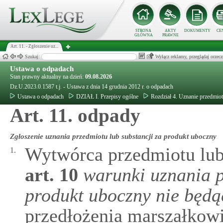
STRONA
AKTY
DOKUMENTY
CE
GŁÓWNA
PRAWNE
Art. 11. - Zgłoszenie uz...
Szukaj:
Wyłącz reklamy, przeglądaj orz
Ustawa o odpadach
Stan prawny aktualny na dzień:
09.08.2026
Dz.U.2023.0.1587 t.j. - Ustawa z dnia 14 grudnia 2012 r. o odpadach
Ustawa o odpadach
DZIAŁ I. Przepisy ogólne
Rozdział 4. Uznanie przedmiot
Art. 11. odpady
Zgłoszenie uznania przedmiotu lub substancji za produkt uboczny
Wytwórca przedmiotu lub
1.
art.
10
warunki uznania p
produkt uboczny nie będ
przedłożenia marszałko