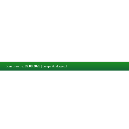
Stan prawny:
09.08.2026
|
Grupa ArsLege.pl