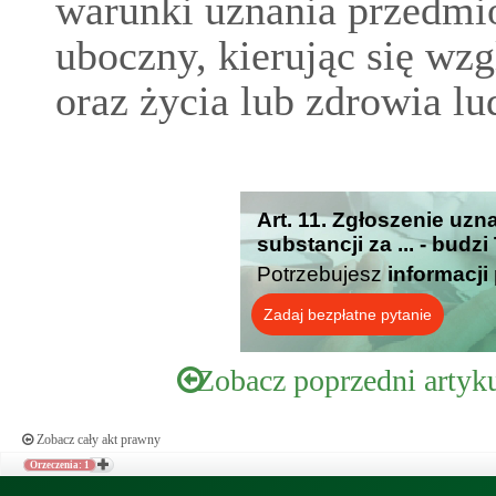
warunki uznania przedmio
uboczny, kierując się wz
oraz życia lub zdrowia lu
Art. 11. Zgłoszenie uzn
substancji za ... - budz
Potrzebujesz
informacji
Zadaj bezpłatne pytanie
Zobacz poprzedni artyk
Zobacz cały akt prawny
Orzeczenia: 1