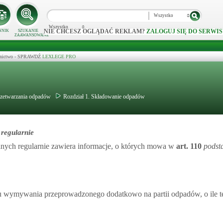
Wszystko
Wszystko
NIE CHCESZ OGLĄDAĆ REKLAM?
ZALOGUJ SIĘ DO SERWIS
NNIK
SZUKANIE
ZAAWANSOWANE
ecznictwo - SPRAWDŹ
LEXLEGE PRO
rzetwarzania odpadów
Rozdział 1. Składowanie odpadów
regularnie
ych regularnie zawiera informacje, o których mowa w
art.
110
pods
 wymywania przeprowadzonego dodatkowo na partii odpadów, o ile tes