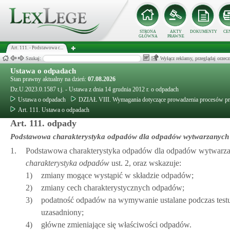
STRONA
AKTY
DOKUMENTY
CE
GŁÓWNA
PRAWNE
Art. 111. - Podstawowa c...
Szukaj:
Wyłącz reklamy, przeglądaj orz
Ustawa o odpadach
Stan prawny aktualny na dzień:
07.08.2026
Dz.U.2023.0.1587 t.j. - Ustawa z dnia 14 grudnia 2012 r. o odpadach
Ustawa o odpadach
DZIAŁ VIII. Wymagania dotyczące prowadzenia procesów p
Art. 111. Ustawa o odpadach
Art. 111. odpady
Podstawowa charakterystyka odpadów dla odpadów wytwarzanych 
1.
Podstawowa charakterystyka odpadów dla odpadów wytwarzan
charakterystyka odpadów
ust. 2, oraz wskazuje:
1)
zmiany mogące wystąpić w składzie odpadów;
2)
zmiany cech charakterystycznych odpadów;
3)
podatność odpadów na wymywanie ustalane podczas testu
uzasadniony;
4)
główne zmieniające się właściwości odpadów.