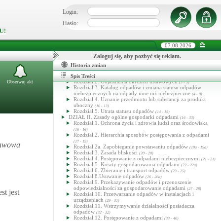
Login:
Hasło:
U!
07.08.2026
Zaloguj się, aby pozbyć się reklam.
Ustawa o odpadach
Historia zmian
DZIAŁ I. Przepisy ogólne
(1 - 15)
Rozdział 1. Zakres ustawy
Spis Treści
(1 - 2)
Rozdział 2. Objaśnienia określeń ustawowych
Obserwuj akt
(3 - 3)
Rozdział 3. Katalog odpadów i zmiana statusu odpadów
niebezpiecznych na odpady inne niż niebezpieczne
(4 - 9)
Rozdział 4. Uznanie przedmiotu lub substancji za produkt
uboczny
(10 - 13)
Rozdział 5. Utrata statusu odpadów
(14 - 15)
DZIAŁ II. Zasady ogólne gospodarki odpadami
(16 - 33)
Rozdział 1. Ochrona życia i zdrowia ludzi oraz środowiska
(16 - 16)
Rozdział 2. Hierarchia sposobów postępowania z odpadami
(17 - 19)
tawowa
Rozdział 2a. Zapobieganie powstawaniu odpadów
(19a - 19a)
Rozdział 3. Zasada bliskości
(20 - 20)
Rozdział 4. Postępowanie z odpadami niebezpiecznymi
(21 - 21)
Rozdział 5. Koszty gospodarowania odpadami
(22 - 22a)
Rozdział 6. Zbieranie i transport odpadów
(23 - 25)
Rozdział 8.Usuwanie odpadów
(26 - 26a)
Rozdział 9. Przekazywanie odpadów i przenoszenie
odpowiedzialności za gospodarowanie odpadami
(27 - 28)
t jest
Rozdział 10. Przetwarzanie odpadów w instalacjach i
urządzeniach
(29 - 31)
Rozdział 11. Wstrzymywanie działalności posiadacza
odpadów
(32 - 32)
Rozdział 12. Postępowanie z odpadami
(33 - 40)