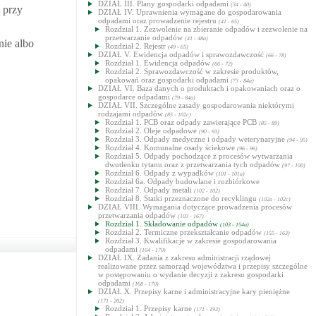
DZIAŁ III. Plany gospodarki odpadami
(34 - 40)
 przy
DZIAŁ IV. Uprawnienia wymagane do gospodarowania
odpadami oraz prowadzenie rejestru
(41 - 65)
Rozdział 1. Zezwolenie na zbieranie odpadów i zezwolenie na
przetwarzanie odpadów
(41 - 48a)
nie albo
Rozdział 2. Rejestr
(49 - 65)
DZIAŁ V. Ewidencja odpadów i sprawozdawczość
(66 - 78)
Rozdział 1. Ewidencja odpadów
(66 - 72)
Rozdział 2. Sprawozdawczość w zakresie produktów,
opakowań oraz gospodarki odpadami
(73 - 84a)
DZIAŁ VI. Baza danych o produktach i opakowaniach oraz o
gospodarce odpadami
(79 - 84a)
DZIAŁ VII. Szczególne zasady gospodarowania niektórymi
rodzajami odpadów
(85 - 102c)
Rozdział 1. PCB oraz odpady zawierające PCB
(85 - 89)
Rozdział 2. Oleje odpadowe
(90 - 93)
Rozdział 3. Odpady medyczne i odpady weterynaryjne
(94 - 95)
Rozdział 4. Komunalne osady ściekowe
(96 - 96)
Rozdział 5. Odpady pochodzące z procesów wytwarzania
dwutlenku tytanu oraz z przetwarzania tych odpadów
(97 - 100)
Rozdział 6. Odpady z wypadków
(101 - 101a)
Rozdział 6a. Odpady budowlane i rozbiórkowe
Rozdział 7. Odpady metali
(102 - 102)
Rozdział 8. Statki przeznaczone do recyklingu
(102a - 102c)
DZIAŁ VIII. Wymagania dotyczące prowadzenia procesów
przetwarzania odpadów
(103 - 167)
Rozdział 1. Składowanie odpadów
(103 - 154a)
Rozdział 2. Termiczne przekształcanie odpadów
(155 - 163)
Rozdział 3. Kwalifikacje w zakresie gospodarowania
odpadami
(164 - 170)
DZIAŁ IX. Zadania z zakresu administracji rządowej
realizowane przez samorząd województwa i przepisy szczególne
w postępowaniu o wydanie decyzji z zakresu gospodarki
odpadami
(168 - 170)
DZIAŁ X. Przepisy karne i administracyjne kary pieniężne
(171 - 202)
Rozdział 1. Przepisy karne
(171 - 193)