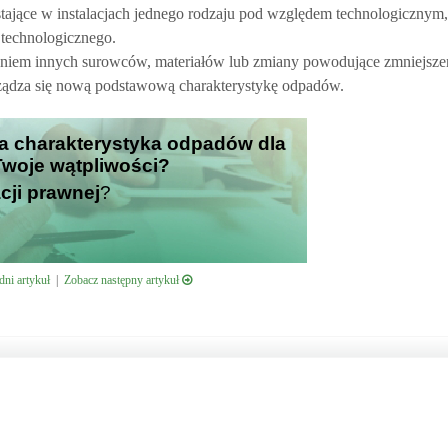
tające w instalacjach jednego rodzaju pod względem technologicznym,
 technologicznego.
aniem innych surowców, materiałów lub zmiany powodujące zmniejsze
ządza się nową podstawową charakterystykę odpadów.
wa charakterystyka odpadów dla
 Twoje wątpliwości?
cji prawnej
?
ni artykuł
|
Zobacz następny artykuł