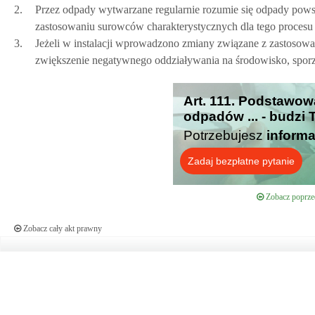
2.
Przez odpady wytwarzane regularnie rozumie się odpady pows
zastosowaniu surowców charakterystycznych dla tego procesu
3.
Jeżeli w instalacji wprowadzono zmiany związane z zastosow
zwiększenie negatywnego oddziaływania na środowisko, spor
Art. 111. Podstawo
odpadów ... - budzi
Potrzebujesz
informa
Zadaj bezpłatne pytanie
Zobacz poprzed
Zobacz cały akt prawny