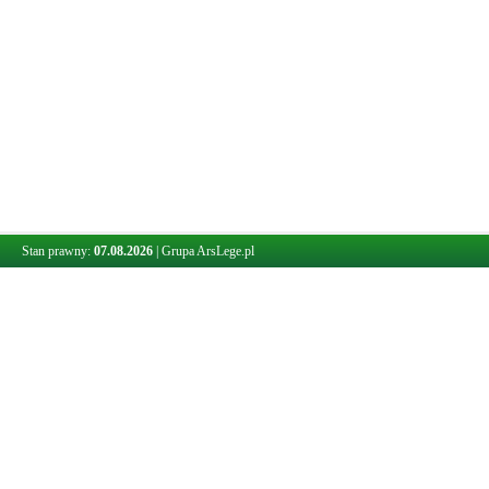
Stan prawny:
07.08.2026
|
Grupa ArsLege.pl