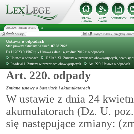
STRONA
AKTY
DOKUMENTY
CE
GŁÓWNA
PRAWNE
Art. 220. - Zmiana ustaw...
Szukaj:
Wyłącz reklamy, przeglądaj orz
Ustawa o odpadach
Stan prawny aktualny na dzień:
07.08.2026
Dz.U.2023.0.1587 t.j. - Ustawa z dnia 14 grudnia 2012 r. o odpadach
Ustawa o odpadach
DZIAŁ XI. Zmiany w przepisach obowiązujących, przepisy p
Rozdział 1. Zmiany w przepisach obowiązujących
Art. 220. Ustawa o odpadach
Art. 220. odpady
Zmiana ustawy o bateriach i akumulatorach
W ustawie z dnia 24 kwietni
akumulatorach (Dz. U. poz
się następujące zmiany: (z