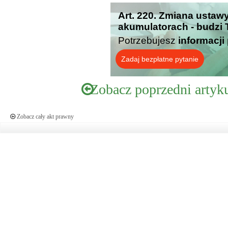
Art. 220. Zmiana ustawy
akumulatorach - budzi 
Potrzebujesz
informacji
Zadaj bezpłatne pytanie
Zobacz poprzedni artyk
Zobacz cały akt prawny