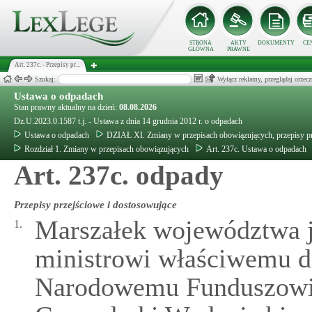
STRONA
AKTY
DOKUMENTY
CE
GŁÓWNA
PRAWNE
Art. 237c. - Przepisy pr...
Szukaj:
Wyłącz reklamy, przeglądaj orz
Ustawa o odpadach
Stan prawny aktualny na dzień:
08.08.2026
Dz.U.2023.0.1587 t.j. - Ustawa z dnia 14 grudnia 2012 r. o odpadach
Ustawa o odpadach
DZIAŁ XI. Zmiany w przepisach obowiązujących, przepisy p
Rozdział 1. Zmiany w przepisach obowiązujących
Art. 237c. Ustawa o odpadach
Art. 237c. odpady
Przepisy przejściowe i dostosowujące
Marszałek województwa j
1.
ministrowi właściwemu d
Narodowemu Funduszowi 