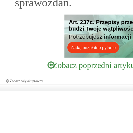
sprawozdań.
Art. 237c. Przepisy prz
budzi Twoje wątpliwośc
Potrzebujesz
informacji
Zadaj bezpłatne pytanie
Zobacz poprzedni artyk
Zobacz cały akt prawny