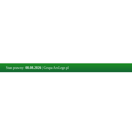
Stan prawny:
08.08.2026
|
Grupa ArsLege.pl