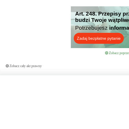
Art. 248. Przepisy p
budzi Twoje wątpliw
Potrzebujesz
informa
Zadaj bezpłatne pytanie
Zobacz poprzed
Zobacz cały akt prawny