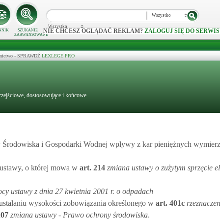
Wszystko
Wszystko
NIE CHCESZ OGLĄDAĆ REKLAM?
ZALOGUJ SIĘ DO SERWIS
NNIK
SZUKANIE
ZAAWANSOWANE
ecznictwo - SPRAWDŹ
LEXLEGE PRO
rzejściowe, dostosowujące i końcowe
Środowiska i Gospodarki Wodnej wpływy z kar pieniężnych wymier
 ustawy, o której mowa w
art.
214
zmiana ustawy o zużytym sprzęcie e
ocy ustawy z dnia 27 kwietnia 2001 r. o odpadach
 ustalaniu wysokości zobowiązania określonego w
art.
401c
rzeznacze
207
zmiana ustawy - Prawo ochrony środowiska
.