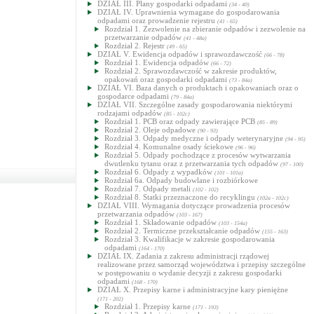
DZIAŁ III. Plany gospodarki odpadami
(34 - 40)
DZIAŁ IV. Uprawnienia wymagane do gospodarowania
odpadami oraz prowadzenie rejestru
(41 - 65)
Rozdział 1. Zezwolenie na zbieranie odpadów i zezwolenie na
przetwarzanie odpadów
(41 - 48a)
Rozdział 2. Rejestr
(49 - 65)
DZIAŁ V. Ewidencja odpadów i sprawozdawczość
(66 - 78)
Rozdział 1. Ewidencja odpadów
(66 - 72)
Rozdział 2. Sprawozdawczość w zakresie produktów,
opakowań oraz gospodarki odpadami
(73 - 84a)
DZIAŁ VI. Baza danych o produktach i opakowaniach oraz o
gospodarce odpadami
(79 - 84a)
DZIAŁ VII. Szczególne zasady gospodarowania niektórymi
rodzajami odpadów
(85 - 102c)
Rozdział 1. PCB oraz odpady zawierające PCB
(85 - 89)
Rozdział 2. Oleje odpadowe
(90 - 93)
Rozdział 3. Odpady medyczne i odpady weterynaryjne
(94 - 95)
Rozdział 4. Komunalne osady ściekowe
(96 - 96)
Rozdział 5. Odpady pochodzące z procesów wytwarzania
dwutlenku tytanu oraz z przetwarzania tych odpadów
(97 - 100)
Rozdział 6. Odpady z wypadków
(101 - 101a)
Rozdział 6a. Odpady budowlane i rozbiórkowe
Rozdział 7. Odpady metali
(102 - 102)
Rozdział 8. Statki przeznaczone do recyklingu
(102a - 102c)
DZIAŁ VIII. Wymagania dotyczące prowadzenia procesów
przetwarzania odpadów
(103 - 167)
Rozdział 1. Składowanie odpadów
(103 - 154a)
Rozdział 2. Termiczne przekształcanie odpadów
(155 - 163)
Rozdział 3. Kwalifikacje w zakresie gospodarowania
odpadami
(164 - 170)
DZIAŁ IX. Zadania z zakresu administracji rządowej
realizowane przez samorząd województwa i przepisy szczególne
w postępowaniu o wydanie decyzji z zakresu gospodarki
odpadami
(168 - 170)
DZIAŁ X. Przepisy karne i administracyjne kary pieniężne
(171 - 202)
Rozdział 1. Przepisy karne
(171 - 193)