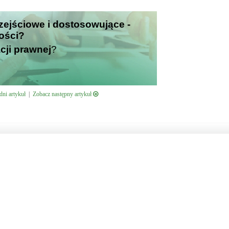
rzejściowe i dostosowujące -
ości?
cji prawnej
?
ni artykuł
|
Zobacz następny artykuł