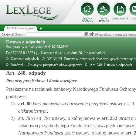
STRONA
AKTY
DOKUMENTY
CE
GŁÓWNA
PRAWNE
Art. 248. - Przepisy prz...
Szukaj:
Wyłącz reklamy, przeglądaj orz
Ustawa o odpadach
Stan prawny aktualny na dzień:
07.08.2026
Dz.U.2023.0.1587 t.j. - Ustawa z dnia 14 grudnia 2012 r. o odpadach
Ustawa o odpadach
DZIAŁ XI. Zmiany w przepisach obowiązujących, przepisy p
Rozdział 1. Zmiany w przepisach obowiązujących
Art. 248. Ustawa o odpadach
Art. 248. odpady
Przepisy przejściowe i dostosowujące
Przekazane na rachunek bankowy Narodowego Funduszu Ochrony 
podstawie:
1)
art.
80
kary pieniężne za naruszenie przepisów ustawy
ust. 1
elektronicznym
,
2)
art. 79b i art. 79c ustawy, o której mowa w
art.
252
utrata m
- stanowią przychody tego Funduszu i są uwzględniane przy
Narodowego Funduszu
ust. 9 ustawy, o której mowa w
art.