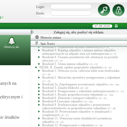
Login:
Hasło:
U!
07.08.2026
Zaloguj się, aby pozbyć się reklam.
Ustawa o odpadach
Historia zmian
DZIAŁ I. Przepisy ogólne
(1 - 15)
Rozdział 1. Zakres ustawy
Spis Treści
(1 - 2)
Rozdział 2. Objaśnienia określeń ustawowych
Obserwuj akt
(3 - 3)
Rozdział 3. Katalog odpadów i zmiana statusu odpadów
niebezpiecznych na odpady inne niż niebezpieczne
(4 - 9)
Rozdział 4. Uznanie przedmiotu lub substancji za produkt
uboczny
(10 - 13)
Rozdział 5. Utrata statusu odpadów
(14 - 15)
DZIAŁ II. Zasady ogólne gospodarki odpadami
(16 - 33)
Rozdział 1. Ochrona życia i zdrowia ludzi oraz środowiska
(16 - 16)
Rozdział 2. Hierarchia sposobów postępowania z odpadami
(17 - 19)
zanych na
Rozdział 2a. Zapobieganie powstawaniu odpadów
(19a - 19a)
Rozdział 3. Zasada bliskości
(20 - 20)
Rozdział 4. Postępowanie z odpadami niebezpiecznymi
(21 - 21)
Rozdział 5. Koszty gospodarowania odpadami
(22 - 22a)
lektrycznym i
Rozdział 6. Zbieranie i transport odpadów
(23 - 25)
Rozdział 8.Usuwanie odpadów
(26 - 26a)
Rozdział 9. Przekazywanie odpadów i przenoszenie
odpowiedzialności za gospodarowanie odpadami
(27 - 28)
Rozdział 10. Przetwarzanie odpadów w instalacjach i
urządzeniach
(29 - 31)
nie środków
Rozdział 11. Wstrzymywanie działalności posiadacza
odpadów
(32 - 32)
Rozdział 12. Postępowanie z odpadami
(33 - 40)