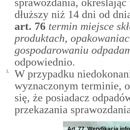
sprawozdania, określając 
dłuższy niż 14 dni od dn
art.
76
termin miejsce sk
produktach, opakowaniac
gospodarowaniu odpada
odpowiednio.
W przypadku niedokonani
3.
wyznaczonym terminie, o
się, że posiadacz odpad
przekazania sprawozdania
Art. 77. Weryfikacja in