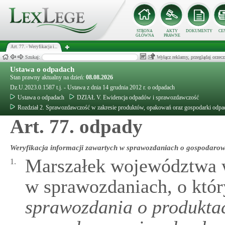
STRONA
AKTY
DOKUMENTY
CE
GŁÓWNA
PRAWNE
Art. 77. - Weryfikacja i...
Szukaj:
Wyłącz reklamy, przeglądaj orz
Ustawa o odpadach
Stan prawny aktualny na dzień:
08.08.2026
Dz.U.2023.0.1587 t.j. - Ustawa z dnia 14 grudnia 2012 r. o odpadach
Ustawa o odpadach
DZIAŁ V. Ewidencja odpadów i sprawozdawczość
Rozdział 2. Sprawozdawczość w zakresie produktów, opakowań oraz gospodarki odp
Art. 77. odpady
Weryfikacja informacji zawartych w sprawozdaniach o gospodaro
Marszałek województwa w
1.
w sprawozdaniach, o kt
sprawozdania o produkta