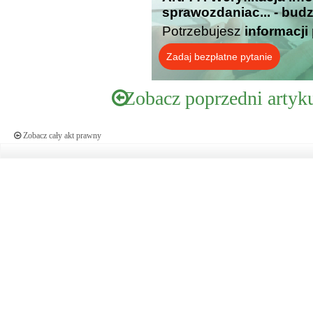
sprawozdaniac... - bud
Potrzebujesz
informacji
Zadaj bezpłatne pytanie
Zobacz poprzedni artyk
Zobacz cały akt prawny