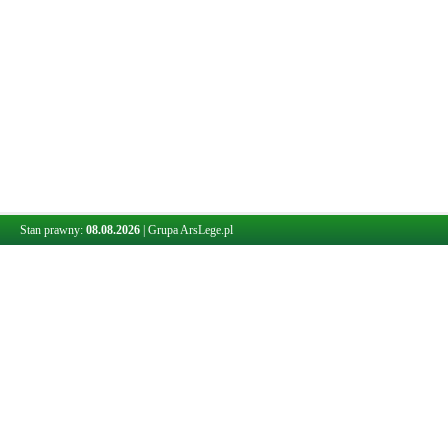
Stan prawny:
08.08.2026
|
Grupa ArsLege.pl