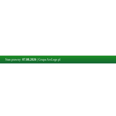
Stan prawny:
07.08.2026
|
Grupa ArsLege.pl