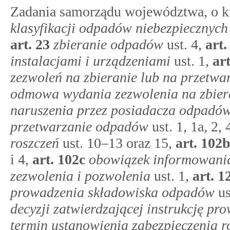
Zadania samorządu województwa, o 
klasyfikacji odpadów niebezpiecznych
art.
23
zbieranie odpadów
ust. 4,
art
instalacjami i urządzeniami
ust. 1,
ar
zezwoleń na zbieranie lub na przetw
odmowa wydania zezwolenia na zbier
naruszenia przez posiadacza odpadów
przetwarzanie odpadów
ust. 1, 1a, 2, 
roszczeń
ust. 10–13 oraz 15,
art.
102
i 4,
art.
102c
obowiązek informowania 
zezwolenia i pozwolenia
ust. 1,
art.
1
prowadzenia składowiska odpadów
us
decyzji zatwierdzającej instrukcję p
termin ustanowienia zabezpieczenia r