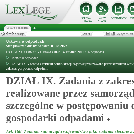
STRONA
AKTY
DOKUMENTY
CE
GŁÓWNA
PRAWNE
Ustawa o odpadach
Szukaj:
Art./§
Wyłącz reklam
Ustawa o odpadach
Stan prawny aktualny na dzień:
07.08.2026
Dz.U.2023.0.1587 t.j. - Ustawa z dnia 14 grudnia 2012 r. o odpadach
Ustawa o odpadach
DZIAŁ IX. Zadania z zakresu administracji rządowej realizowane przez samorząd woje
zakresu gospodarki odpadami
DZIAŁ IX. Zadania z zakres
realizowane przez samorząd
szczególne w postępowaniu o
gospodarki odpadami
Art. 168.
Zadania samorządu województwa jako zadania zlecone z z