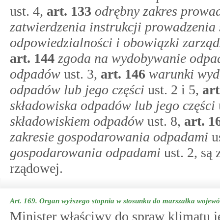
ust. 4,
art.
133
odrębny zakres prowa
zatwierdzenia instrukcji prowadzeni
odpowiedzialności i obowiązki zarzą
art.
144
zgoda na wydobywanie odpad
odpadów
ust. 3,
art.
146
warunki wyd
odpadów lub jego części
ust. 2 i 5,
ar
składowiska odpadów lub jego części
składowiskiem odpadów
ust. 8,
art.
1
zakresie gospodarowania odpadami
us
gospodarowania odpadami
ust. 2, są
rządowej.
Art. 169.
Organ wyższego stopnia w stosunku do marszałka wojew
Minister właściwy do spraw klimatu 