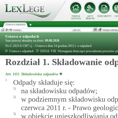
STRONA
AKTY
DOKUMENTY
CE
GŁÓWNA
PRAWNE
Ustawa o odpadach
Szukaj:
Art./§
Wyłącz reklam
Ustawa o odpadach
Stan prawny aktualny na dzień:
09.08.2026
Dz.U.2023.0.1587 t.j. - Ustawa z dnia 14 grudnia 2012 r. o odpadach
Ustawa o odpadach
DZIAŁ VIII. Wymagania dotyczące prowadzenia procesów p
Rozdział 1. Składowanie o
Art. 103.
Składowiska odpadów
1.
Odpady składuje się:
1)
na składowisku odpadów;
2)
w podziemnym składowisku odpa
czerwca 2011 r. - Prawo geologic
3)
w obiekcie unieszkodliwiania