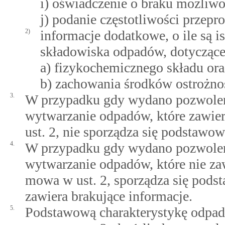
i) oświadczenie o braku możliw
j) podanie częstotliwości przep
2)
informacje dodatkowe, o ile są i
składowiska odpadów, dotyczące
a) fizykochemicznego składu o
b) zachowania środków ostrożno
3.
W przypadku gdy wydano pozwoleni
wytwarzanie odpadów, które zawier
ust. 2, nie sporządza się podstawo
4.
W przypadku gdy wydano pozwoleni
wytwarzanie odpadów, które nie zaw
mowa w ust. 2, sporządza się pods
zawiera brakujące informacje.
5.
Podstawową charakterystykę odpad