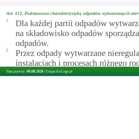
Art. 112.
Podstawowa charakterystykę odpadów wytwarzanych nier
1.
Dla każdej partii odpadów wytwarz
na składowisko odpadów sporządza
odpadów.
2.
Przez odpady wytwarzane nieregula
instalacjach i procesach różnego ro
zostać jednoznacznie scharakteryz
Stan prawny:
09.08.2026
|
Grupa ArsLege.pl
wskutek wstępnego przetwarzania, 
zmianę charakteru lub składu tych
Art. 113.
Test zgodności odpadów wytwarzanych regularnie
1.
Odpady wytwarzane regularnie, ki
typu, poddaje się testowi zgodnośc