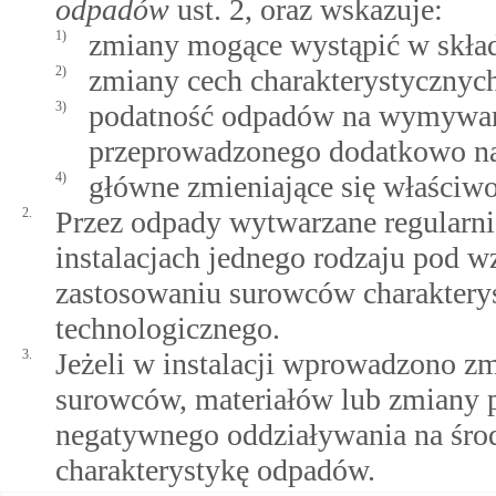
odpadów
ust. 2, oraz wskazuje:
1)
zmiany mogące wystąpić w skła
2)
zmiany cech charakterystycznyc
3)
podatność odpadów na wymywani
przeprowadzonego dodatkowo na p
4)
główne zmieniające się właściw
2.
Przez odpady wytwarzane regularni
instalacjach jednego rodzaju pod 
zastosowaniu surowców charakterys
technologicznego.
3.
Jeżeli w instalacji wprowadzono z
surowców, materiałów lub zmiany 
negatywnego oddziaływania na śro
charakterystykę odpadów.