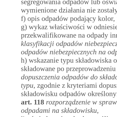
segregowania odpadów lub oświad
wymienione działania nie zosta
f) opis odpadów podający kolor, 
g) wykaz właściwości w odniesi
przekwalifikowane na odpady in
klasyfikacji odpadów niebezpiec
odpadów niebezpiecznych na odp
h) wskazanie typu składowiska
składowane po przeprowadzeniu
dopuszczenia odpadów do skład
typu
, zgodnie z kryteriami dop
składowisku odpadów określony
art.
118
rozporządzenie w spraw
odpadami na składowisku
,