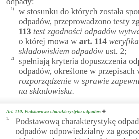
odpady:
1)
w stosunku do których została sp
odpadów, przeprowadzono testy zg
113
test zgodności odpadów wytwa
o której mowa w
art.
114
weryfik
składowiskiem odpadów
ust. 2;
2)
spełniają kryteria dopuszczenia 
odpadów, określone w przepisach
rozporządzenie w sprawie zapewn
na składowisku
.
Art. 110.
Podstawowa charakterystyka odpadów
1.
Podstawową charakterystykę odpad
odpadów odpowiedzialny za gospod