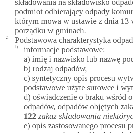
składowania na składowisko odpa
podmiot odbierający odpady komuna
którym mowa w ustawie z dnia 13 wr
porządku w gminach.
2.
Podstawowa charakterystyka odpad
1)
informacje podstawowe:
a) imię i nazwisko lub nazwę po
b) rodzaj odpadów,
c) syntetyczny opis procesu wy
podstawowe użyte surowce i wy
d) oświadczenie o braku wśród 
odpadów, odpadów objętych za
122
zakaz składowania niektór
e) opis zastosowanego procesu p