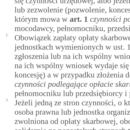
się czynności urzędowej, albo jeże
lub zezwolenie (pozwolenie, konce
którym mowa w
art.
1
czynności p
mocodawcy, pełnomocniku, przedsię
2.
Obowiązek zapłaty opłaty skarbowej
jednostkach wymienionych w ust. 1
zgłoszenia lub na ich wspólny wni
na ich wspólny wniosek wydaje się
koncesję) a w przypadku złożenia
czynności podlegające opłacie ska
pełnomocniku lub przedsiębiorcy i 
3.
Jeżeli jedną ze stron czynności, o k
osoba prawna lub jednostka organi
zwolniona od opłaty skarbowej, ob