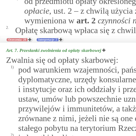
od przedmiotu opłaty określone
opłacie
, ust. 2 – z chwilą użyci
wymieniona w
art.
2
czynności 
2.
Opłatę skarbową wpłaca się z chwil
Orzeczenia: 28
Interpretacje: 2
Art. 7.
Przesłanki zwolnienia od opłaty skarbowej
Zwalnia się od opłaty skarbowej:
1)
pod warunkiem wzajemności, państ
dyplomatyczne, urzędy konsularne 
i instytucje oraz ich oddziały i pr
ustaw, umów lub powszechnie uz
przywilejów i immunitetów, a takż
zrównane z nimi, jeżeli nie są one
stałego pobytu na terytorium Rzecz
2)