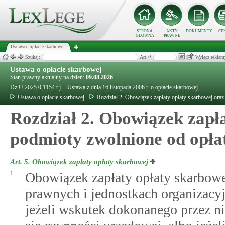
STRONA
AKTY
DOKUMENTY
CE
GŁÓWNA
PRAWNE
Ustawa o opłacie skarbowe...
Szukaj:
Art./§
Wyłącz reklam
Ustawa o opłacie skarbowej
Stan prawny aktualny na dzień:
09.08.2026
Dz.U.2025.0.1154 t.j. - Ustawa z dnia 16 listopada 2006 r. o opłacie skarbowej
Ustawa o opłacie skarbowej
Rozdział 2. Obowiązek zapłaty opłaty skarbowej ora
Rozdział 2. Obowiązek zapł
podmioty zwolnione od opła
Art. 5.
Obowiązek zapłaty opłaty skarbowej
1.
Obowiązek zapłaty opłaty skarbowe
prawnych i jednostkach organizacy
jeżeli wskutek dokonanego przez ni