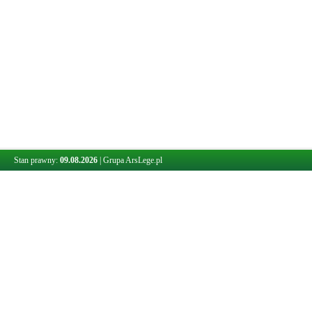
Stan prawny:
09.08.2026
|
Grupa ArsLege.pl