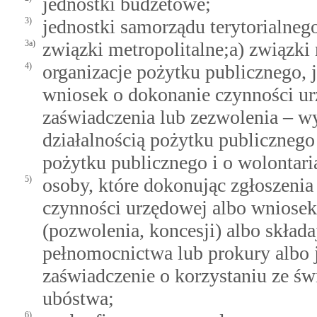
jednostki budżetowe;
3)
jednostki samorządu terytorialneg
3a)
związki metropolitalne;a) związki 
4)
organizacje pożytku publicznego, j
wniosek o dokonanie czynności u
zaświadczenia lub zezwolenia – w
działalnością pożytku publicznego
pożytku publicznego i o wolontari
5)
osoby, które dokonując zgłoszenia
czynności urzędowej albo wniosek
(pozwolenia, koncesji) albo skład
pełnomocnictwa lub prokury albo j
zaświadczenie o korzystaniu ze ś
ubóstwa;
6)