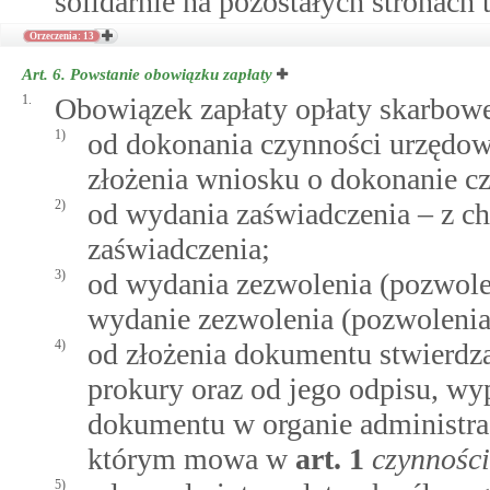
solidarnie na pozostałych stronach 
Orzeczenia: 13
Art. 6.
Powstanie obowiązku zapłaty
1.
Obowiązek zapłaty opłaty skarbowe
1)
od dokonania czynności urzędowe
złożenia wniosku o dokonanie c
2)
od wydania zaświadczenia – z c
zaświadczenia;
3)
od wydania zezwolenia (pozwolen
wydanie zezwolenia (pozwolenia,
4)
od złożenia dokumentu stwierdz
prokury oraz od jego odpisu, wyp
dokumentu w organie administrac
którym mowa w
art.
1
czynności
5)