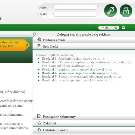
Login:
Hasło:
U!
06.08.2026
Zaloguj się, aby pozbyć się reklam.
Historia zmian
ę efektywniej
zując test
Spis Treści
Ustawa o opłacie skarbowej
Rozdział 1. Przedmiot opłaty skarbowej
(1 - 4)
Rozdział 2. Obowiązek zapłaty opłaty skarbowej oraz podmioty
zwolnione od opłaty skarbowej
(5 - 7)
Rozdział 3. Zapłata i zwrot opłaty skarbowej
(8 - 11)
Rozdział 4. Właściwość organów podatkowych
(12 - 12)
Rozdział 5. Zmiany w przepisach obowiązujących
(13 - 18)
Rozdział 6. Przepisy przejściowe i końcowe
(19 - 21)
tu, który dokonał
dczenia o danych osoby
zenia aktu stanu
żenia dokumentu;
Powiązane dokumenty
nego mocodawcę w
Zakładki
ejsce zamieszkania
Ostatnio otwarte