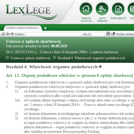
STRONA
AKTY
DOKUMENTY
CE
GŁÓWNA
PRAWNE
Ustawa o opłacie skarbowe...
Szukaj:
Art./§
Wyłącz reklam
Ustawa o opłacie skarbowej
Stan prawny aktualny na dzień:
06.08.2026
Dz.U.2025.0.1154 t.j. - Ustawa z dnia 16 listopada 2006 r. o opłacie skarbowej
Ustawa o opłacie skarbowej
Rozdział 4. Właściwość organów podatkowych
Rozdział 4. Właściwość organów podatkowych
Art. 12.
Organy podatkowe właściwe w sprawach opłaty skarbowej
1.
Organem podatkowym właściwym w sprawach opłaty skarbowej jest wójt (burmistrz
2.
Organem podatkowym właściwym miejscowo w sprawach opłaty skarbowej jest:
1)
od dokonania czynności urzędowej, wydania zaświadczenia oraz zezwolenia (
czynności urzędowej albo wydał zaświadczenie lub zezwolenie (pozwolenie, k
1a)
od wydania odpisu zupełnego i odpisu skróconego aktu stanu cywilnego w
ust. 2 ustawy z dnia 28 listopada 2014 r. – Prawo o aktach stanu cywilnego 
cywilnego;
2)
od złożenia dokumentu stwierdzającego udzielenie pełnomocnictwa lub proku
3)
od złożenia dokumentu, o którym mowa w pkt 2, w formie elektronicznej za 
a) organ podatkowy właściwy ze względu na miejsce zamieszkania albo sied
jednym dokumencie – organ podatkowy właściwy ze względu na miejsce zami
albo siedzibę na terytorium Rzeczypospolitej Polskiej,