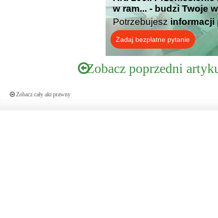
w ram... - budzi Twoje 
Potrzebujesz
informacji
Zadaj bezpłatne pytanie
Zobacz poprzedni artyk
Zobacz cały akt prawny