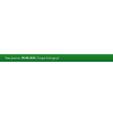
Stan prawny:
09.08.2026
|
Grupa ArsLege.pl