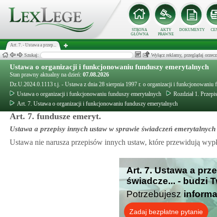
STRONA
AKTY
DOKUMENTY
CE
GŁÓWNA
PRAWNE
Art. 7. - Ustawa a przep...
Szukaj:
Wyłącz reklamy, przeglądaj orz
Ustawa o organizacji i funkcjonowaniu funduszy emerytalnych
Stan prawny aktualny na dzień:
07.08.2026
Dz.U.2024.0.1113 t.j. - Ustawa z dnia 28 sierpnia 1997 r. o organizacji i funkcjonowaniu
Ustawa o organizacji i funkcjonowaniu funduszy emerytalnych
Rozdział 1. Przepi
Art. 7. Ustawa o organizacji i funkcjonowaniu funduszy emerytalnych
Art. 7. fundusze emeryt.
Ustawa a przepisy innych ustaw w sprawie świadczeń emerytalnych
Ustawa nie narusza przepisów innych ustaw, które przewidują wyp
Art. 7. Ustawa a pr
świadcze... - budzi 
Potrzebujesz
informa
Zadaj bezpłatne pytanie