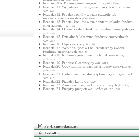
Rozdział 10b. Przeniesienie transgraniczne
(106l - 106q)
Rozdział 11. Wypłata środków zgromadzonych na rachunku
(107 - 125)
Rozdział 12. Podział środków w razie rozwodu lub
unieważnienia małżeństwa
(126 - 130a)
Rozdział 13. Podział środków w razie śmierci członka funduszu
emerytalnego
(131 - 133)
Rozdział 14. Finansowanie działalności funduszu emerytalnego
(134 - 138)
Rozdział 15. Działalność lokacyjna funduszy emerytalnych
(139 - 156)
Rozdział 16. Depozytariusz
(157 - 165)
Rozdział 17. Wycena aktywów i obliczanie stopy zwrotu
funduszy emerytalnych
(166 - 174)
Rozdział 18. Rachunek premiowy i rachunek rezerwowy
(175 - 183)
Rozdział 19. Fundusz Gwarancyjny
(184 - 188b)
Rozdział 20. Obowiązki informacyjne funduszy emerytalnych
(189 - 198)
Rozdział 21. Nadzór nad działalnością funduszy emerytalnych
(199 - 214)
Rozdział 22. Przepisy karne
(215 - 222)
Rozdział 23. Zmiany w przepisach obowiązujących
(223 - 228)
Rozdział 24. Przepisy przejściowe i końcowe
(229 - 231)
Powiązane dokumenty
Zakładki