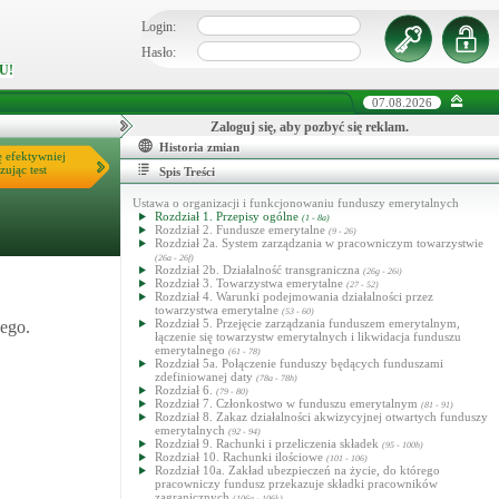
Login:
Hasło:
U!
07.08.2026
Zaloguj się, aby pozbyć się reklam.
Historia zmian
ę efektywniej
zując test
Spis Treści
Ustawa o organizacji i funkcjonowaniu funduszy emerytalnych
Rozdział 1. Przepisy ogólne
(1 - 8a)
Rozdział 2. Fundusze emerytalne
(9 - 26)
Rozdział 2a. System zarządzania w pracowniczym towarzystwie
(26a - 26f)
Rozdział 2b. Działalność transgraniczna
(26g - 26i)
Rozdział 3. Towarzystwa emerytalne
(27 - 52)
Rozdział 4. Warunki podejmowania działalności przez
towarzystwa emerytalne
(53 - 60)
Rozdział 5. Przejęcie zarządzania funduszem emerytalnym,
nego.
łączenie się towarzystw emerytalnych i likwidacja funduszu
emerytalnego
(61 - 78)
Rozdział 5a. Połączenie funduszy będących funduszami
zdefiniowanej daty
(78a - 78h)
Rozdział 6.
(79 - 80)
Rozdział 7. Członkostwo w funduszu emerytalnym
(81 - 91)
Rozdział 8. Zakaz działalności akwizycyjnej otwartych funduszy
emerytalnych
(92 - 94)
Rozdział 9. Rachunki i przeliczenia składek
(95 - 100h)
Rozdział 10. Rachunki ilościowe
(101 - 106)
Rozdział 10a. Zakład ubezpieczeń na życie, do którego
pracowniczy fundusz przekazuje składki pracowników
zagranicznych
(106a - 106k)