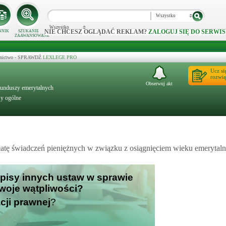
Wszystko
Wszystko
NIE CHCESZ OGLĄDAĆ REKLAM?
ZALOGUJ SIĘ DO SERWIS
NNIK
SZUKANIE
ZAAWANSOWANE
ecznictwo - SPRAWDŹ
LEXLEGE PRO
Ucz si
rozwią
Obserwuj akt
 funduszy emerytalnych
sy ogólne
łatę świadczeń pieniężnych w związku z osiągnięciem wieku emerytal
zepisy innych ustaw w sprawie
Twoje wątpliwości?
cji prawnej
?