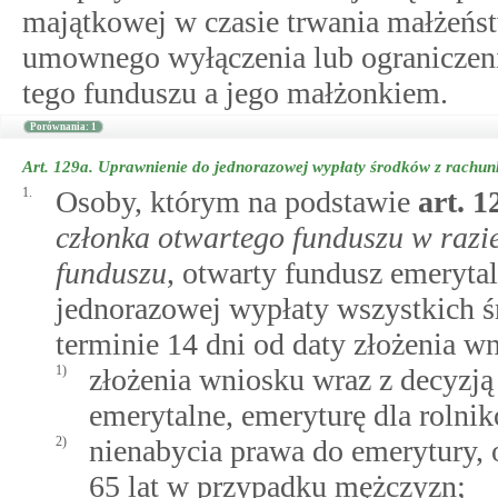
majątkowej w czasie trwania małżeńs
umownego wyłączenia lub ograniczen
tego funduszu a jego małżonkiem.
Porównania: 1
Art. 129a.
Uprawnienie do jednorazowej wypłaty środków z rachunk
1.
Osoby, którym na podstawie
art.
1
członka otwartego funduszu w razi
funduszu
, otwarty fundusz emeryta
jednorazowej wypłaty wszystkich 
terminie 14 dni od daty złożenia wn
1)
złożenia wniosku wraz z decyzją
emerytalne, emeryturę dla rolni
2)
nienabycia prawa do emerytury, o
65 lat w przypadku mężczyzn;