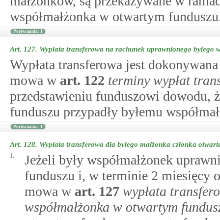
małżonków, są przekazywane w ramach
współmałżonka w otwartym funduszu
Porównania: 1
Art. 127.
Wypłata transferowa na rachunek uprawnionego byłego 
Wypłata transferowa jest dokonywana 
mowa w
art.
122
terminy wypłat tra
przedstawieniu funduszowi dowodu, ż
funduszu przypadły byłemu współma
Porównania: 1
Art. 128.
Wypłata transferowa dla byłego małżonka członka otwart
1.
Jeżeli były współmałżonek uprawn
funduszu i, w terminie 2 miesięcy 
mowa w
art.
127
wypłata transfer
współmałżonka w otwartym fundus