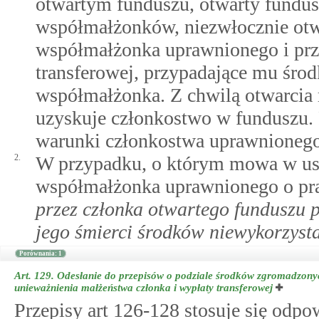
otwartym funduszu, otwarty fundusz
współmałżonków, niezwłocznie otw
współmałżonka uprawnionego i prz
transferowej, przypadające mu śro
współmałżonka. Z chwilą otwarcia
uzyskuje członkostwo w funduszu. 
warunki członkostwa uprawnioneg
2.
W przypadku, o którym mowa w ust.
współmałżonka uprawnionego o p
przez członka otwartego funduszu
jego śmierci środków niewykorzyst
Porównania: 1
Art. 129.
Odesłanie do przepisów o podziale środków zgromadzony
unieważnienia małżeństwa członka i wypłaty transferowej
Przepisy art 126-128 stosuje się odp