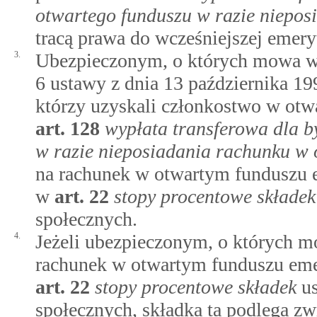
otwartego funduszu w razie niepo
tracą prawa do wcześniejszej emery
3.
Ubezpieczonym, o których mowa 
6 ustawy z dnia 13 października 19
którzy uzyskali członkostwo w ot
art.
128
wypłata transferowa dla b
w razie nieposiadania rachunku w
na rachunek w otwartym funduszu e
w
art.
22
stopy procentowe składek
społecznych.
4.
Jeżeli ubezpieczonym, o których m
rachunek w otwartym funduszu eme
art.
22
stopy procentowe składek
us
społecznych, składka ta podlega zw