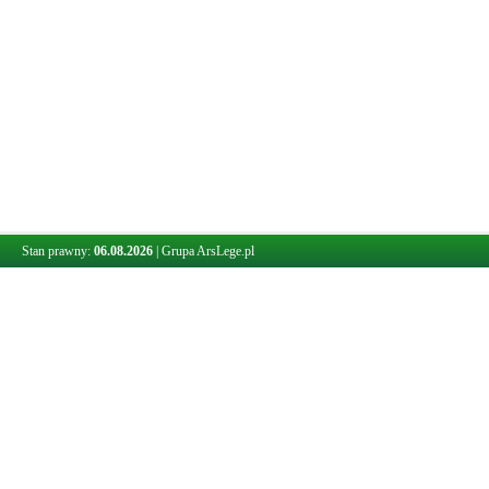
Stan prawny:
06.08.2026
|
Grupa ArsLege.pl