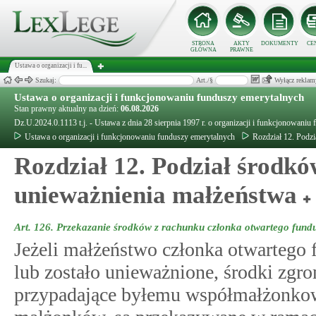
STRONA
AKTY
DOKUMENTY
CE
GŁÓWNA
PRAWNE
Ustawa o organizacji i fu...
Szukaj:
Art./§
Wyłącz reklam
Ustawa o organizacji i funkcjonowaniu funduszy emerytalnych
Stan prawny aktualny na dzień:
06.08.2026
Dz.U.2024.0.1113 t.j. - Ustawa z dnia 28 sierpnia 1997 r. o organizacji i funkcjonowaniu
Ustawa o organizacji i funkcjonowaniu funduszy emerytalnych
Rozdział 12. Podz
Rozdział 12. Podział środkó
unieważnienia małżeństwa
Art. 126.
Przekazanie środków z rachunku członka otwartego fund
Jeżeli małżeństwo członka otwartego 
lub zostało unieważnione, środki zgr
przypadające byłemu współmałżonko