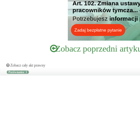
Art. 102. Zmiana ustawy
pracowników tymcza... 
Potrzebujesz
informacji
Zadaj bezpłatne pytanie
Zobacz poprzedni artyk
Zobacz cały akt prawny
Porównania: 1