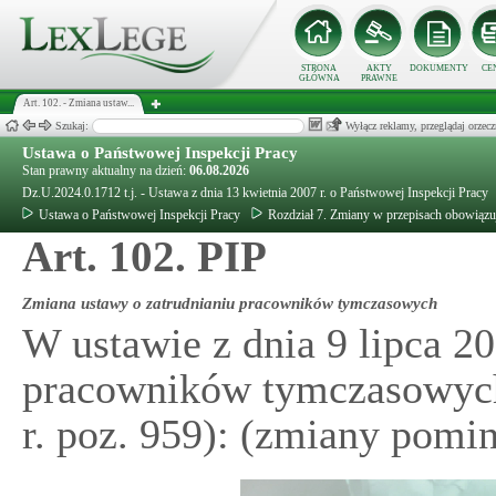
STRONA
AKTY
DOKUMENTY
CE
GŁÓWNA
PRAWNE
Art. 102. - Zmiana ustaw...
Szukaj:
Wyłącz reklamy, przeglądaj orz
Ustawa o Państwowej Inspekcji Pracy
Stan prawny aktualny na dzień:
06.08.2026
Dz.U.2024.0.1712 t.j. - Ustawa z dnia 13 kwietnia 2007 r. o Państwowej Inspekcji Pracy
Ustawa o Państwowej Inspekcji Pracy
Rozdział 7. Zmiany w przepisach obowiązu
Art. 102. PIP
Zmiana ustawy o zatrudnianiu pracowników tymczasowych
W ustawie z dnia 9 lipca 20
pracowników tymczasowych 
r. poz. 959): (zmiany pomin