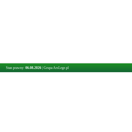
Stan prawny:
06.08.2026
|
Grupa ArsLege.pl