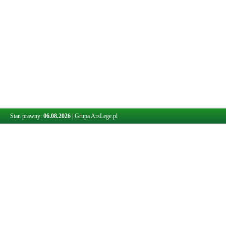
Stan prawny:
06.08.2026
|
Grupa ArsLege.pl