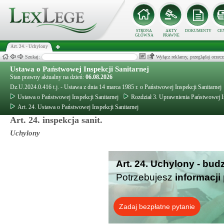
STRONA
AKTY
DOKUMENTY
CE
GŁÓWNA
PRAWNE
Art. 24. - Uchylony
Szukaj:
Wyłącz reklamy, przeglądaj orz
Ustawa o Państwowej Inspekcji Sanitarnej
Stan prawny aktualny na dzień:
06.08.2026
Dz.U.2024.0.416 t.j. - Ustawa z dnia 14 marca 1985 r. o Państwowej Inspekcji Sanitarnej
Ustawa o Państwowej Inspekcji Sanitarnej
Rozdział 3. Uprawnienia Państwowej In
Art. 24. Ustawa o Państwowej Inspekcji Sanitarnej
Art. 24. inspekcja sanit.
Uchylony
Art. 24. Uchylony - bud
Potrzebujesz
informacji
Zadaj bezpłatne pytanie