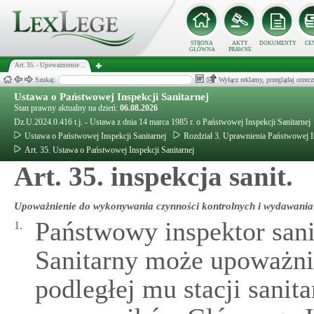
STRONA
AKTY
DOKUMENTY
CE
GŁÓWNA
PRAWNE
Art. 35. - Upoważnienie ...
Szukaj:
Wyłącz reklamy, przeglądaj orz
Ustawa o Państwowej Inspekcji Sanitarnej
Stan prawny aktualny na dzień:
06.08.2026
Dz.U.2024.0.416 t.j. - Ustawa z dnia 14 marca 1985 r. o Państwowej Inspekcji Sanitarnej
Ustawa o Państwowej Inspekcji Sanitarnej
Rozdział 3. Uprawnienia Państwowej In
Art. 35. Ustawa o Państwowej Inspekcji Sanitarnej
Art. 35. inspekcja sanit.
Upoważnienie do wykonywania czynności kontrolnych i wydawania 
Państwowy inspektor sani
1.
Sanitarny może upoważn
podległej mu stacji sani