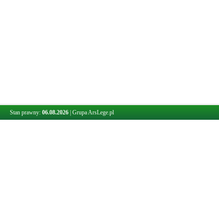
Stan prawny:
06.08.2026
|
Grupa ArsLege.pl