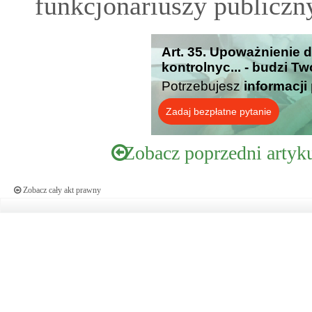
funkcjonariuszy publiczn
Art. 35. Upoważnienie
kontrolnyc... - budzi T
Potrzebujesz
informacji
Zadaj bezpłatne pytanie
Zobacz poprzedni artyk
Zobacz cały akt prawny