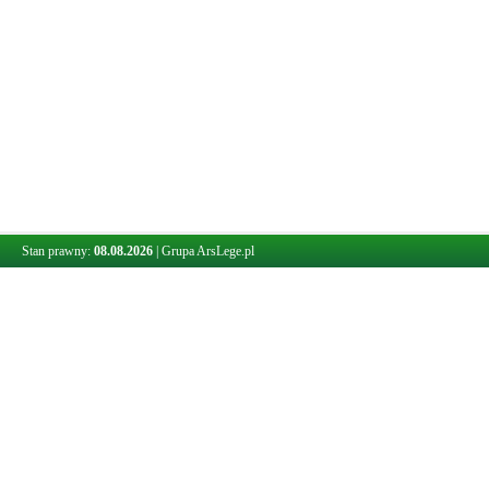
Stan prawny:
08.08.2026
|
Grupa ArsLege.pl