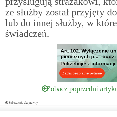
przysługują strażakowi, kt
ze służby został przyjęty 
lub do innej służby, w któr
świadczeń.
Art. 102. Wyłączenie u
pieniężnych p... - budz
Potrzebujesz
informacji
Zadaj bezpłatne pytanie
Zobacz poprzedni artyk
Zobacz cały akt prawny