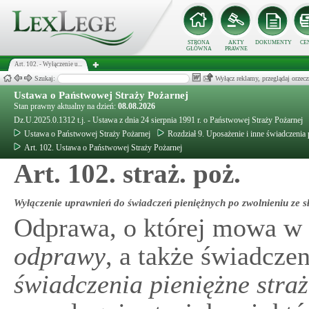
STRONA
AKTY
DOKUMENTY
CE
GŁÓWNA
PRAWNE
Art. 102. - Wyłączenie u...
Szukaj:
Wyłącz reklamy, przeglądaj orz
Ustawa o Państwowej Straży Pożarnej
Stan prawny aktualny na dzień:
08.08.2026
Dz.U.2025.0.1312 t.j. - Ustawa z dnia 24 sierpnia 1991 r. o Państwowej Straży Pożarnej
Ustawa o Państwowej Straży Pożarnej
Rozdział 9. Uposażenie i inne świadczenia
Art. 102. Ustawa o Państwowej Straży Pożarnej
Art. 102. straż. poż.
Wyłączenie uprawnień do świadczeń pieniężnych po zwolnieniu ze s
Odprawa, o której mowa w
odprawy
, a także świadcze
świadczenia pieniężne straż