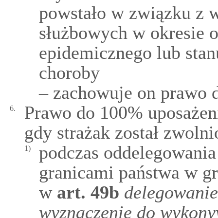
powstało w związku z
służbowych w okresie o
epidemicznego lub stan
choroby
– zachowuje on prawo 
Prawo do 100% uposażeni
6.
gdy strażak został zwoln
podczas oddelegowania 
1)
granicami państwa w gr
w
art.
49b
delegowanie 
wyznaczenie do wykony