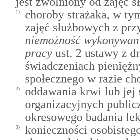
jest zwolniony od zajęć 
choroby strażaka, w t
1)
zajęć służbowych z prz
niemożność wykonywani
pracy
ust. 2 ustawy z d
świadczeniach pieniężn
społecznego w razie ch
oddawania krwi lub jej
2)
organizacyjnych public
okresowego badania le
konieczności osobisteg
3)