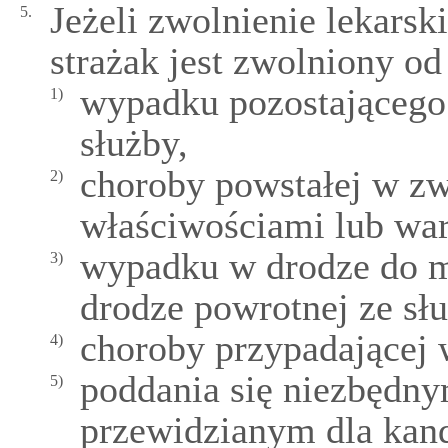
Jeżeli zwolnienie lekars
5.
strażak jest zwolniony o
wypadku pozostającego
1)
służby,
choroby powstałej w z
2)
właściwościami lub wa
wypadku w drodze do mi
3)
drodze powrotnej ze słu
choroby przypadającej w
4)
poddania się niezbędn
5)
przewidzianym dla ka