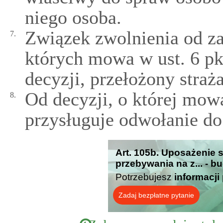
niego osoba.
Związek zwolnienia od za
7.
których mowa w ust. 6 pk
decyzji, przełożony straż
Od decyzji, o której mowa
8.
przysługuje odwołanie d
Art. 105b. Uposażenie 
przebywania na z... - b
Potrzebujesz
informacji
Zadaj bezpłatne pytanie