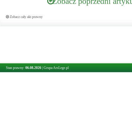
Zobacz poprzedni artyk
Zobacz cały akt prawny
Stan prawny:
06.08.2026
|
Grupa ArsLege.pl