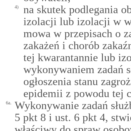
na skutek podlegania o
4)
izolacji lub izolacji 
mowa w przepisach o z
zakażeń i chorób zakaźn
tej kwarantannie lub iz
wykonywaniem zadań s
ogłoszenia stanu zagro
epidemii z powodu tej 
Wykonywanie zadań służb
6a.
5 pkt 8 i ust. 6 pkt 4, st
właściwy do spraw osobo