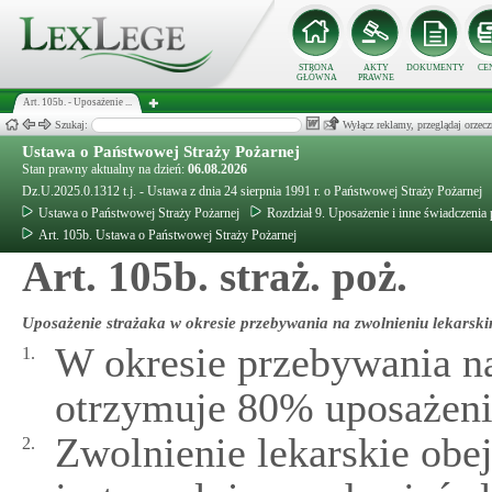
STRONA
AKTY
DOKUMENTY
CE
GŁÓWNA
PRAWNE
Art. 105b. - Uposażenie ...
Szukaj:
Wyłącz reklamy, przeglądaj orz
Ustawa o Państwowej Straży Pożarnej
Stan prawny aktualny na dzień:
06.08.2026
Dz.U.2025.0.1312 t.j. - Ustawa z dnia 24 sierpnia 1991 r. o Państwowej Straży Pożarnej
Ustawa o Państwowej Straży Pożarnej
Rozdział 9. Uposażenie i inne świadczenia
Art. 105b. Ustawa o Państwowej Straży Pożarnej
Art. 105b. straż. poż.
Uposażenie strażaka w okresie przebywania na zwolnieniu lekarsk
W okresie przebywania na
1.
otrzymuje 80% uposażeni
Zwolnienie lekarskie obe
2.