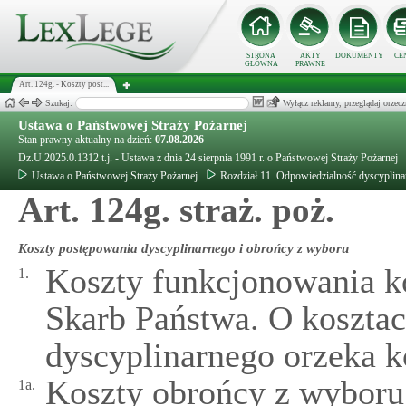
STRONA
AKTY
DOKUMENTY
CE
GŁÓWNA
PRAWNE
Art. 124g. - Koszty post...
Szukaj:
Wyłącz reklamy, przeglądaj orz
Ustawa o Państwowej Straży Pożarnej
Stan prawny aktualny na dzień:
07.08.2026
Dz.U.2025.0.1312 t.j. - Ustawa z dnia 24 sierpnia 1991 r. o Państwowej Straży Pożarnej
Ustawa o Państwowej Straży Pożarnej
Rozdział 11. Odpowiedzialność dyscyplina
Art. 124g. straż. poż.
Koszty postępowania dyscyplinarnego i obrońcy z wyboru
Koszty funkcjonowania ko
1.
Skarb Państwa. O koszta
dyscyplinarnego orzeka k
Koszty obrońcy z wyboru
1a.