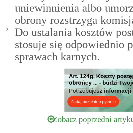
uniewinnienia albo umorz
obrony rozstrzyga komisj
Do ustalania kosztów po
2.
stosuje się odpowiednio 
sprawach karnych.
Art. 124g. Koszty post
obrońcy ... - budzi Two
Potrzebujesz
informacji
Zadaj bezpłatne pytanie
Zobacz poprzedni artyk