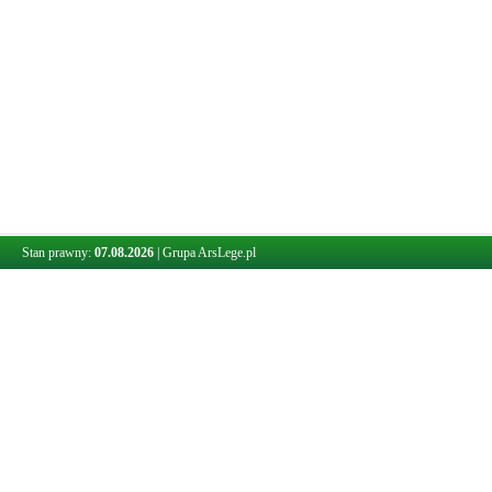
Stan prawny:
07.08.2026
|
Grupa ArsLege.pl