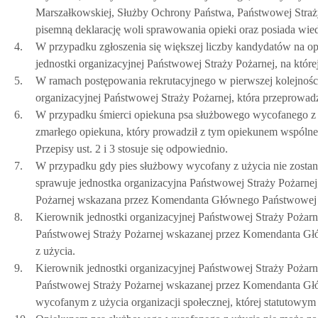
Marszałkowskiej, Służby Ochrony Państwa, Państwowej Straży 
pisemną deklarację woli sprawowania opieki oraz posiada wied
4.
W przypadku zgłoszenia się większej liczby kandydatów na op
jednostki organizacyjnej Państwowej Straży Pożarnej, na które
5.
W ramach postępowania rekrutacyjnego w pierwszej kolejności 
organizacyjnej Państwowej Straży Pożarnej, która przeprowad
6.
W przypadku śmierci opiekuna psa służbowego wycofanego z u
zmarłego opiekuna, który prowadził z tym opiekunem wspólne
Przepisy ust. 2 i 3 stosuje się odpowiednio.
7.
W przypadku gdy pies służbowy wycofany z użycia nie zostan
sprawuje jednostka organizacyjna Państwowej Straży Pożarnej, 
Pożarnej wskazana przez Komendanta Głównego Państwowej S
8.
Kierownik jednostki organizacyjnej Państwowej Straży Pożarnej,
Państwowej Straży Pożarnej wskazanej przez Komendanta Gł
z użycia.
9.
Kierownik jednostki organizacyjnej Państwowej Straży Pożarnej,
Państwowej Straży Pożarnej wskazanej przez Komendanta Gł
wycofanym z użycia organizacji społecznej, której statutowym 