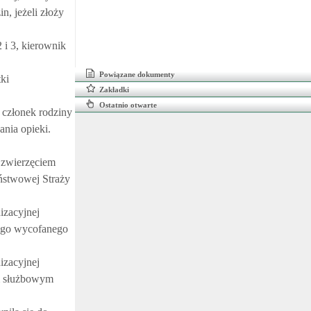
, jeżeli złoży
 i 3, kierownik
Powiązane dokumenty
ki
Zakładki
Ostatnio otwarte
 członek rodziny
nia opieki.
 zwierzęciem
aństwowej Straży
izacyjnej
ego wycofanego
izacyjnej
m służbowym