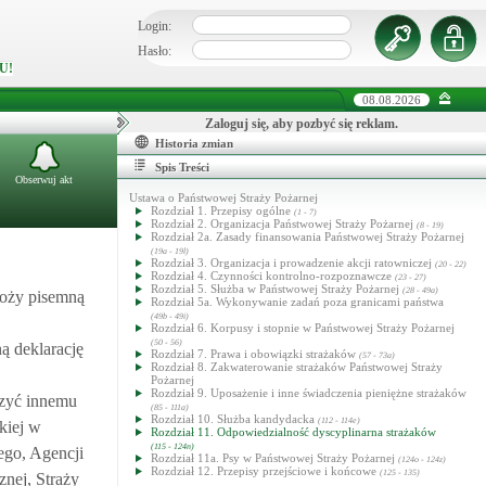
Login:
Hasło:
U!
08.08.2026
Zaloguj się, aby pozbyć się reklam.
Historia zmian
Spis Treści
Obserwuj akt
Ustawa o Państwowej Straży Pożarnej
Rozdział 1. Przepisy ogólne
(1 - 7)
Rozdział 2. Organizacja Państwowej Straży Pożarnej
(8 - 19)
Rozdział 2a. Zasady finansowania Państwowej Straży Pożarnej
(19a - 19l)
Rozdział 3. Organizacja i prowadzenie akcji ratowniczej
(20 - 22)
Rozdział 4. Czynności kontrolno-rozpoznawcze
(23 - 27)
Rozdział 5. Służba w Państwowej Straży Pożarnej
(28 - 49a)
łoży pisemną
Rozdział 5a. Wykonywanie zadań poza granicami państwa
(49b - 49i)
Rozdział 6. Korpusy i stopnie w Państwowej Straży Pożarnej
(50 - 56)
ą deklarację
Rozdział 7. Prawa i obowiązki strażaków
(57 - 73a)
Rozdział 8. Zakwaterowanie strażaków Państwowej Straży
Pożarnej
Rozdział 9. Uposażenie i inne świadczenia pieniężne strażaków
rzyć innemu
(85 - 111a)
Rozdział 10. Służba kandydacka
(112 - 114e)
kiej w
Rozdział 11. Odpowiedzialność dyscyplinarna strażaków
(115 - 124n)
ego, Agencji
Rozdział 11a. Psy w Państwowej Straży Pożarnej
(124o - 124z)
Rozdział 12. Przepisy przejściowe i końcowe
(125 - 135)
nej, Straży