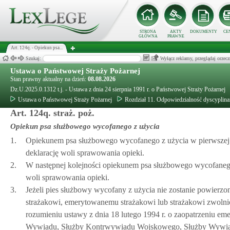
STRONA
AKTY
DOKUMENTY
CE
GŁÓWNA
PRAWNE
Art. 124q. - Opiekun psa...
Szukaj:
Wyłącz reklamy, przeglądaj orz
Ustawa o Państwowej Straży Pożarnej
Stan prawny aktualny na dzień:
08.08.2026
Dz.U.2025.0.1312 t.j. - Ustawa z dnia 24 sierpnia 1991 r. o Państwowej Straży Pożarnej
Ustawa o Państwowej Straży Pożarnej
Rozdział 11. Odpowiedzialność dyscyplina
Art. 124q. straż. poż.
Opiekun psa służbowego wycofanego z użycia
1.
Opiekunem psa służbowego wycofanego z użycia w pierwszej k
deklarację woli sprawowania opieki.
2.
W następnej kolejności opiekunem psa służbowego wycofanego 
woli sprawowania opieki.
3.
Jeżeli pies służbowy wycofany z użycia nie zostanie powierz
strażakowi, emerytowanemu strażakowi lub strażakowi zwolnio
rozumieniu ustawy z dnia 18 lutego 1994 r. o zaopatrzeniu e
Wywiadu, Służby Kontrwywiadu Wojskowego, Służby Wywiadu