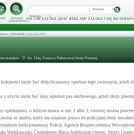
Wszystko
Wszystko
NIE CHCESZ OGLĄDAĆ REKLAM?
ZALOGUJ SIĘ DO SERWIS
NNIK
SZUKANIE
ZAAWANSOWANE
ecznictwo - SPRAWDŹ
LEXLEGE PRO
rna strażaków
Art. 124q. Ustawa o Państwowej Straży Pożarnej
olejności może być dotychczasowy opiekun tego zwierzęcia, jeżeli z
z użycia może być inny opiekun psa służbowego, jeżeli złoży pisemn
ony opiekunowi, o którym mowa w ust. 1 albo 2, zwierzę można powie
nemu ze służby, który ma ustalone prawo do policyjnej renty inwalidz
merytalnym funkcjonariuszy Policji, Agencji Bezpieczeństwa Wewnętrzn
 Wojskowego, Centralnego Biura Antykorupcyjnego, Straży Granicz