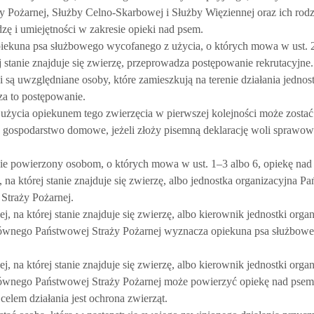
Pożarnej, Służby Celno-Skarbowej i Służby Więziennej oraz ich rodzin
zę i umiejętności w zakresie opieki nad psem.
iekuna psa służbowego wycofanego z użycia, o których mowa w ust. 2
j stanie znajduje się zwierzę, przeprowadza postępowanie rekrutacyjne.
są uwzględniane osoby, które zamieszkują na terenie działania jednost
za to postępowanie.
życia opiekunem tego zwierzęcia w pierwszej kolejności może zostać
 gospodarstwo domowe, jeżeli złoży pisemną deklarację woli sprawowa
ie powierzony osobom, o których mowa w ust. 1–3 albo 6, opiekę nad
na której stanie znajduje się zwierzę, albo jednostka organizacyjna P
traży Pożarnej.
 na której stanie znajduje się zwierzę, albo kierownik jednostki organ
ównego Państwowej Straży Pożarnej wyznacza opiekuna psa służbow
 na której stanie znajduje się zwierzę, albo kierownik jednostki organ
ównego Państwowej Straży Pożarnej może powierzyć opiekę nad pse
celem działania jest ochrona zwierząt.