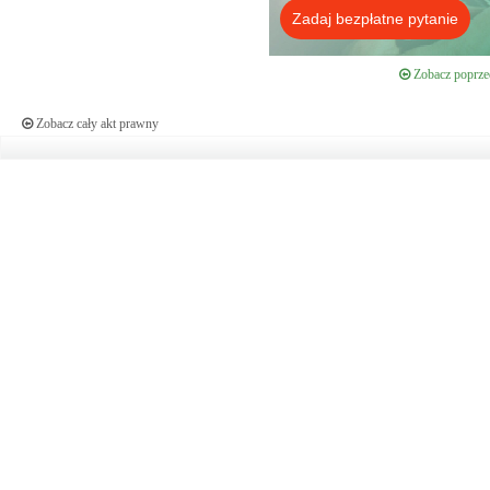
Zadaj bezpłatne pytanie
Zobacz poprzed
Zobacz cały akt prawny