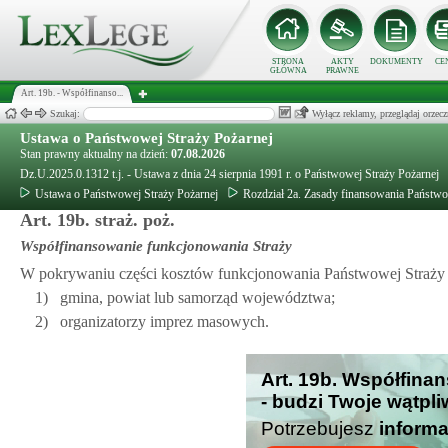
STRONA
AKTY
DOKUMENTY
CE
GŁÓWNA
PRAWNE
Art. 19b. - Współfinanso...
Szukaj:
Wyłącz reklamy, przeglądaj orz
Ustawa o Państwowej Straży Pożarnej
Stan prawny aktualny na dzień:
07.08.2026
Dz.U.2025.0.1312 t.j. - Ustawa z dnia 24 sierpnia 1991 r. o Państwowej Straży Pożarnej
Ustawa o Państwowej Straży Pożarnej
Rozdział 2a. Zasady finansowania Państwo
Art. 19b. straż. poż.
Współfinansowanie funkcjonowania Straży
W pokrywaniu części kosztów funkcjonowania Państwowej Straży 
1)
gmina, powiat lub samorząd województwa;
2)
organizatorzy imprez masowych.
Art. 19b. Współfina
- budzi Twoje wątpl
Potrzebujesz
informa