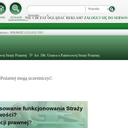
Wszystko
Wszystko
NIE CHCESZ OGLĄDAĆ REKLAM?
ZALOGUJ SIĘ DO SERWIS
NNIK
SZUKANIE
ZAAWANSOWANE
ecznictwo - SPRAWDŹ
LEXLEGE PRO
wej Straży Pożarnej
Art. 19b. Ustawa o Państwowej Straży Pożarnej
Pożarnej mogą uczestniczyć:
nsowanie funkcjonowania Straży
iwości?
cji prawnej
?