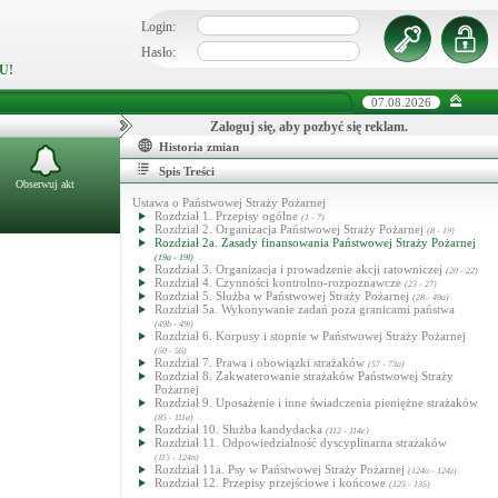
Login:
Hasło:
U!
07.08.2026
Zaloguj się, aby pozbyć się reklam.
Historia zmian
Spis Treści
Obserwuj akt
Ustawa o Państwowej Straży Pożarnej
Rozdział 1. Przepisy ogólne
(1 - 7)
Rozdział 2. Organizacja Państwowej Straży Pożarnej
(8 - 19)
Rozdział 2a. Zasady finansowania Państwowej Straży Pożarnej
(19a - 19l)
Rozdział 3. Organizacja i prowadzenie akcji ratowniczej
(20 - 22)
Rozdział 4. Czynności kontrolno-rozpoznawcze
(23 - 27)
Rozdział 5. Służba w Państwowej Straży Pożarnej
(28 - 49a)
Rozdział 5a. Wykonywanie zadań poza granicami państwa
(49b - 49i)
Rozdział 6. Korpusy i stopnie w Państwowej Straży Pożarnej
(50 - 56)
Rozdział 7. Prawa i obowiązki strażaków
(57 - 73a)
Rozdział 8. Zakwaterowanie strażaków Państwowej Straży
Pożarnej
Rozdział 9. Uposażenie i inne świadczenia pieniężne strażaków
(85 - 111a)
Rozdział 10. Służba kandydacka
(112 - 114e)
Rozdział 11. Odpowiedzialność dyscyplinarna strażaków
(115 - 124n)
Rozdział 11a. Psy w Państwowej Straży Pożarnej
(124o - 124z)
Rozdział 12. Przepisy przejściowe i końcowe
(125 - 135)