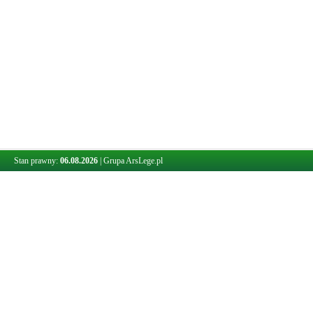
Stan prawny:
06.08.2026
|
Grupa ArsLege.pl