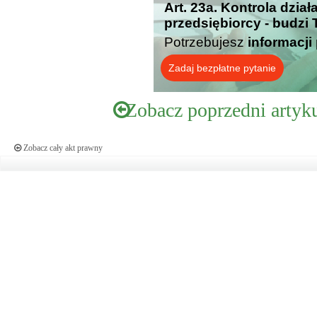
Art. 23a. Kontrola dzia
przedsiębiorcy - budzi
Potrzebujesz
informacji
Zadaj bezpłatne pytanie
Zobacz poprzedni artyk
Zobacz cały akt prawny