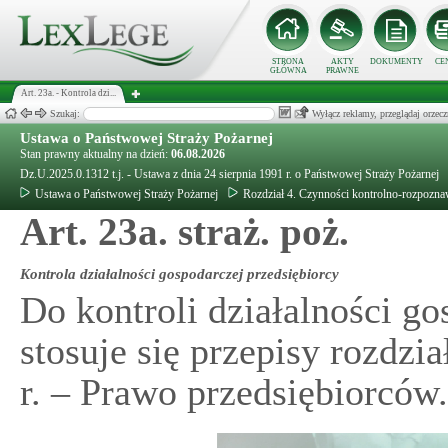
STRONA
AKTY
DOKUMENTY
CE
GŁÓWNA
PRAWNE
Art. 23a. - Kontrola dzi...
Szukaj:
Wyłącz reklamy, przeglądaj orz
Ustawa o Państwowej Straży Pożarnej
Stan prawny aktualny na dzień:
06.08.2026
Dz.U.2025.0.1312 t.j. - Ustawa z dnia 24 sierpnia 1991 r. o Państwowej Straży Pożarnej
Ustawa o Państwowej Straży Pożarnej
Rozdział 4. Czynności kontrolno-rozpozn
Art. 23a. straż. poż.
Kontrola działalności gospodarczej przedsiębiorcy
Do kontroli działalności go
stosuje się przepisy rozdzi
r. – Prawo przedsiębiorców.