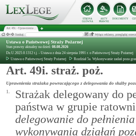
STRONA
AKTY
DOKUMENTY
CE
GŁÓWNA
PRAWNE
Art. 49i. - Uprawnienia ...
Szukaj:
Wyłącz reklamy, przeglądaj orz
Ustawa o Państwowej Straży Pożarnej
Stan prawny aktualny na dzień:
08.08.2026
Dz.U.2025.0.1312 t.j. - Ustawa z dnia 24 sierpnia 1991 r. o Państwowej Straży Pożarnej
Ustawa o Państwowej Straży Pożarnej
Rozdział 5a. Wykonywanie zadań poza gra
Art. 49i. straż. poż.
Uprawnienia strażaka powracającego z delegowania do służby poz
Strażak delegowany do pe
1.
państwa w grupie ratowni
delegowanie do pełnienia
wykonywania działań poz