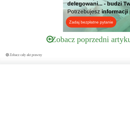
delegowani... - budzi T
Potrzebujesz
informacji
Zadaj bezpłatne pytanie
Zobacz poprzedni artyk
Zobacz cały akt prawny