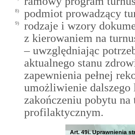
ramowy program turnusu
podmiot prowadzący tur
8)
rodzaje i wzory dokum
9)
z kierowaniem na turnu
– uwzględniając potrze
aktualnego stanu zdrow
zapewnienia pełnej rek
umożliwienie dalszego l
zakończeniu pobytu na t
profilaktycznym.
Art. 49i. Uprawnienia s