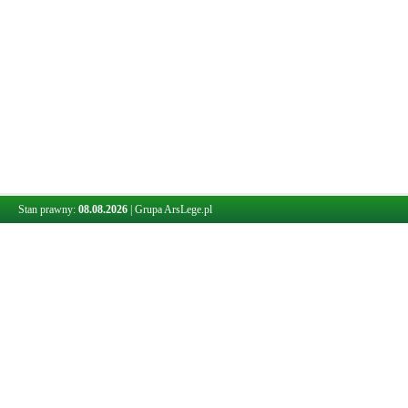
Stan prawny:
08.08.2026
|
Grupa ArsLege.pl