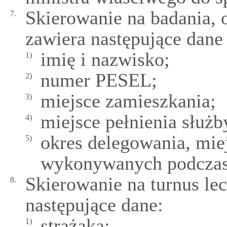
Skierowanie na badania, 
7.
zawiera następujące dane 
imię i nazwisko;
1)
numer PESEL;
2)
miejsce zamieszkania;
3)
miejsce pełnienia służb
4)
okres delegowania, miej
5)
wykonywanych podczas 
Skierowanie na turnus le
8.
następujące dane:
strażaka:
1)