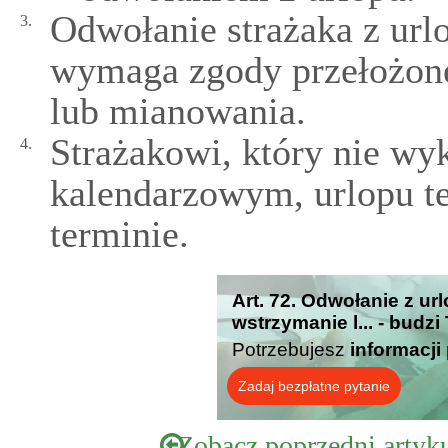
Odwołanie strażaka z ur
3.
wymaga zgody przełożon
lub mianowania.
Strażakowi, który nie wy
4.
kalendarzowym, urlopu te
terminie.
Art. 72. Odwołanie z 
wstrzymanie l... - budz
Potrzebujesz
informacji
Zadaj bezpłatne pytanie
Zobacz poprzedni artyk