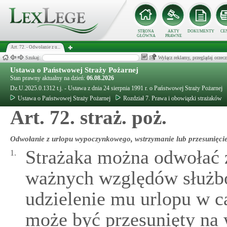
STRONA
AKTY
DOKUMENTY
CE
GŁÓWNA
PRAWNE
Art. 72. - Odwołanie z u...
Szukaj:
Wyłącz reklamy, przeglądaj orz
Ustawa o Państwowej Straży Pożarnej
Stan prawny aktualny na dzień:
06.08.2026
Dz.U.2025.0.1312 t.j. - Ustawa z dnia 24 sierpnia 1991 r. o Państwowej Straży Pożarnej
Ustawa o Państwowej Straży Pożarnej
Rozdział 7. Prawa i obowiązki strażaków
Art. 72. straż. poż.
Odwołanie z urlopu wypoczynkowego, wstrzymanie lub przesunięcie
Strażaka można odwołać
1.
ważnych względów służb
udzielenie mu urlopu w ca
może być przesunięty na