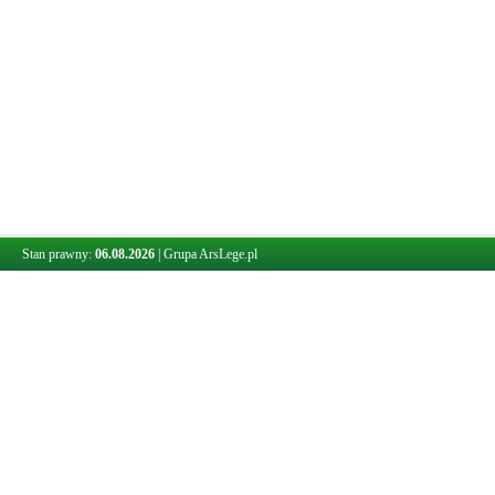
Stan prawny:
06.08.2026
|
Grupa ArsLege.pl