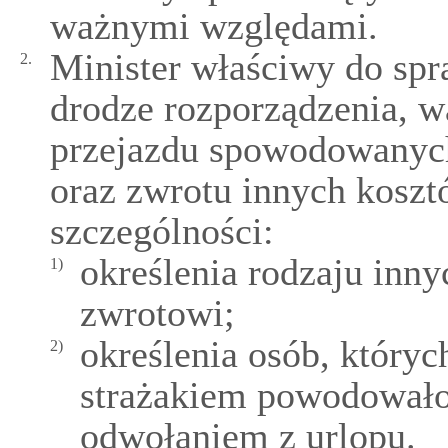
ważnymi względami.
Minister właściwy do spr
2.
drodze rozporządzenia, w
przejazdu spowodowanych
oraz zwrotu innych kosz
szczególności:
określenia rodzaju inn
1)
zwrotowi;
określenia osób, któryc
2)
strażakiem powodowało
odwołaniem z urlopu.