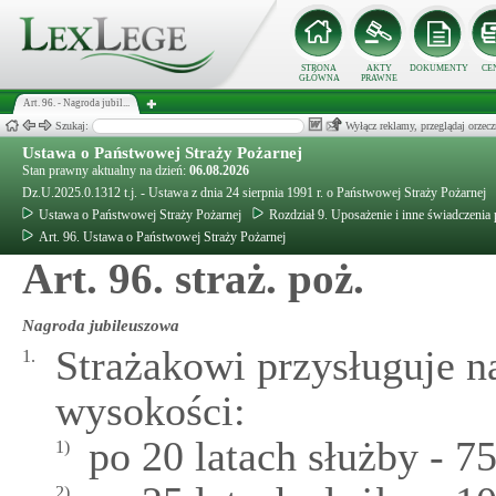
STRONA
AKTY
DOKUMENTY
CE
GŁÓWNA
PRAWNE
Art. 96. - Nagroda jubil...
Szukaj:
Wyłącz reklamy, przeglądaj orz
Ustawa o Państwowej Straży Pożarnej
Stan prawny aktualny na dzień:
06.08.2026
Dz.U.2025.0.1312 t.j. - Ustawa z dnia 24 sierpnia 1991 r. o Państwowej Straży Pożarnej
Ustawa o Państwowej Straży Pożarnej
Rozdział 9. Uposażenie i inne świadczenia
Art. 96. Ustawa o Państwowej Straży Pożarnej
Art. 96. straż. poż.
Nagroda jubileuszowa
Strażakowi przysługuje n
1.
wysokości:
po 20 latach służby - 7
1)
2)