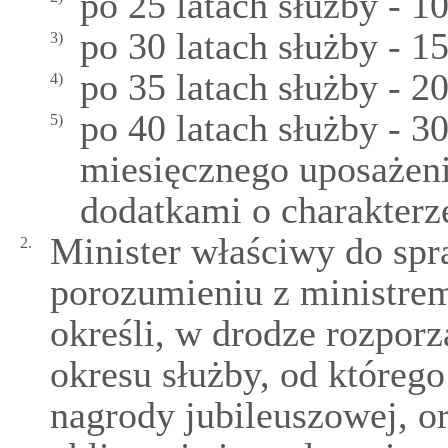
po 25 latach służby - 1
po 30 latach służby - 1
3)
po 35 latach służby - 2
4)
po 40 latach służby - 3
5)
miesięcznego uposażeni
dodatkami o charakterz
Minister właściwy do sp
2.
porozumieniu z ministre
określi, w drodze rozporz
okresu służby, od któreg
nagrody jubileuszowej, o