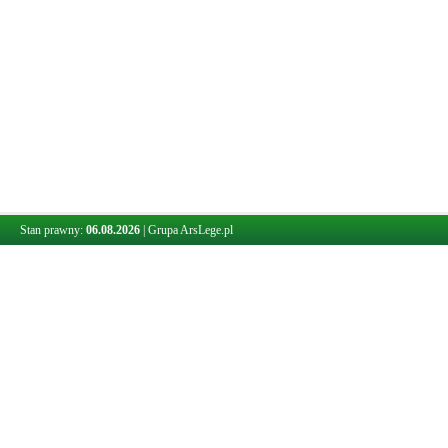
Stan prawny:
06.08.2026
|
Grupa ArsLege.pl