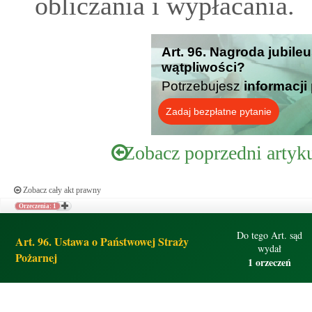
obliczania i wypłacania.
Art. 96. Nagroda jubile
wątpliwości?
Potrzebujesz
informacji
Zadaj bezpłatne pytanie
Zobacz poprzedni artyk
Zobacz cały akt prawny
Orzeczenia: 1
Do tego Art. sąd
Art. 96. Ustawa o Państwowej Straży
wydał
Pożarnej
1 orzeczeń