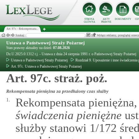
STRONA
AKTY
DOKUMENTY
CE
GŁÓWNA
PRAWNE
Art. 97c. - Rekompensata...
Szukaj:
Wyłącz reklamy, przeglądaj orz
Ustawa o Państwowej Straży Pożarnej
Stan prawny aktualny na dzień:
07.08.2026
Dz.U.2025.0.1312 t.j. - Ustawa z dnia 24 sierpnia 1991 r. o Państwowej Straży Pożarnej
Ustawa o Państwowej Straży Pożarnej
Rozdział 9. Uposażenie i inne świadczenia
Art. 97c. Ustawa o Państwowej Straży Pożarnej
Art. 97c. straż. poż.
Rekompensata pieniężna za przedłużony czas służby
Rekompensata pieniężna,
1.
świadczenia pieniężne
ust
służby stanowi 1/172 śre