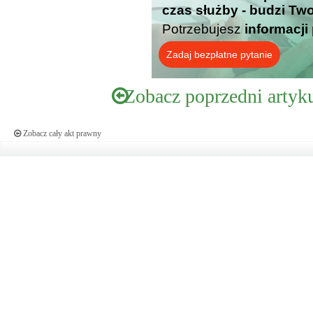
czas służby - budzi Tw
Potrzebujesz
informacji
Zadaj bezpłatne pytanie
Zobacz poprzedni artyk
Zobacz cały akt prawny