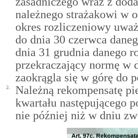
zasadniczego wraz z doda
należnego strażakowi w o
okres rozliczeniowy uważa
do dnia 30 czerwca danego
dnia 31 grudnia danego r
przekraczający normę w 
zaokrągla się w górę do p
Należną rekompensatę pie
2.
kwartału następującego p
nie później niż w dniu zw
Art. 97c. Rekompensata