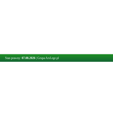
Stan prawny:
07.08.2026
|
Grupa ArsLege.pl