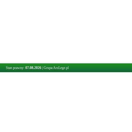
Stan prawny:
07.08.2026
|
Grupa ArsLege.pl