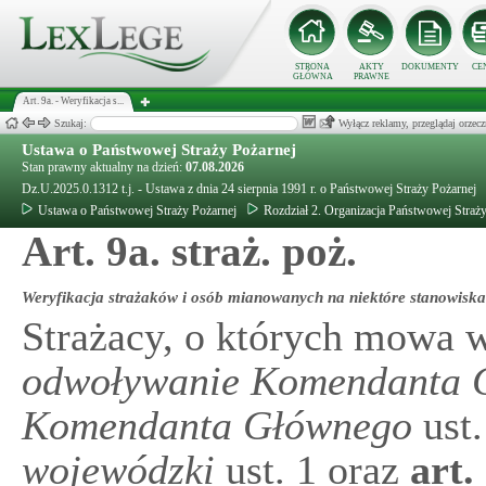
STRONA
AKTY
DOKUMENTY
CE
GŁÓWNA
PRAWNE
Art. 9a. - Weryfikacja s...
Szukaj:
Wyłącz reklamy, przeglądaj orz
Ustawa o Państwowej Straży Pożarnej
Stan prawny aktualny na dzień:
07.08.2026
Dz.U.2025.0.1312 t.j. - Ustawa z dnia 24 sierpnia 1991 r. o Państwowej Straży Pożarnej
Ustawa o Państwowej Straży Pożarnej
Rozdział 2. Organizacja Państwowej Straży
Art. 9a. straż. poż.
Weryfikacja strażaków i osób mianowanych na niektóre stanowiska
Strażacy, o których mowa 
odwoływanie Komendanta G
Komendanta Głównego
ust.
wojewódzki
ust. 1 oraz
art.