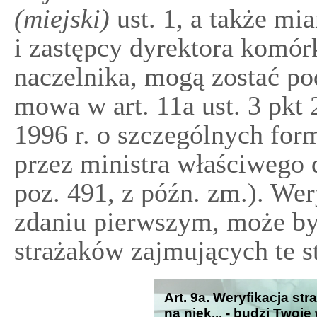
(miejski)
ust. 1, a także mi
i zastępcy dyrektora komór
naczelnika, mogą zostać pod
mowa w art. 11a ust. 3 pkt
1996 r. o szczególnych fo
przez ministra właściwego
poz. 491, z późn. zm.). We
zdaniu pierwszym, może b
strażaków zajmujących te s
Art. 9a. Weryfikacja s
na niek... - budzi Twoje