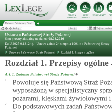
STRONA
AKTY
DOKUMENTY
CE
GŁÓWNA
PRAWNE
Ustawa o Państwowej Straż...
Szukaj:
Art./§
Wyłącz reklam
Ustawa o Państwowej Straży Pożarnej
Stan prawny aktualny na dzień:
08.08.2026
Dz.U.2025.0.1312 t.j. - Ustawa z dnia 24 sierpnia 1991 r. o Państwowej Straży
Pożarnej
Ustawa o Państwowej Straży Pożarnej
Rozdział 1. Przepisy ogólne
Rozdział 1. Przepisy ogólne
Art. 1.
Zadania Państwowej Straży Pożarnej
1.
Powołuje się Państwową Straż Poż
wyposażoną w specjalistyczny sprzę
pożarami, klęskami żywiołowymi i
2.
Do podstawowych zadań Państwowej