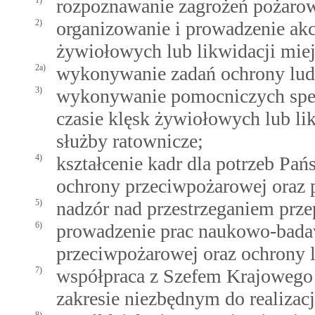
1)
rozpoznawanie zagrożeń pożarow
2)
organizowanie i prowadzenie akc
żywiołowych lub likwidacji mie
2a)
wykonywanie zadań ochrony ludn
3)
wykonywanie pomocniczych spec
czasie klęsk żywiołowych lub li
służby ratownicze;
4)
kształcenie kadr dla potrzeb Pań
ochrony przeciwpożarowej oraz 
5)
nadzór nad przestrzeganiem prz
6)
prowadzenie prac naukowo-bada
przeciwpożarowej oraz ochrony 
7)
współpraca z Szefem Krajowego
zakresie niezbędnym do realizac