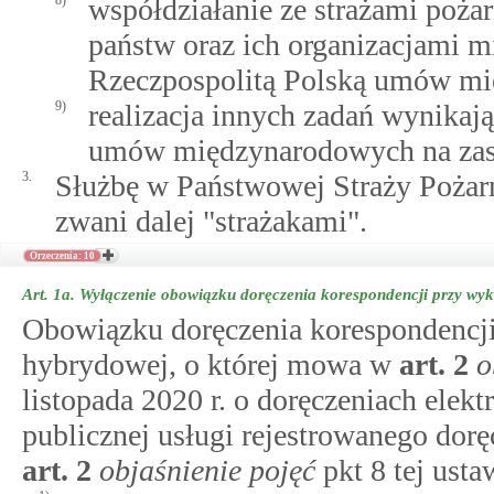
8)
współdziałanie ze strażami poża
państw oraz ich organizacjami 
Rzeczpospolitą Polską umów mi
9)
realizacja innych zadań wynikaj
umów międzynarodowych na zasad
3.
Służbę w Państwowej Straży Pożarn
zwani dalej "strażakami".
Orzeczenia: 10
Art. 1a.
Wyłączenie obowiązku doręczenia korespondencji przy wyko
Obowiązku doręczenia korespondencji
hybrydowej, o której mowa w
art.
2
o
listopada 2020 r. o doręczeniach elekt
publicznej usługi rejestrowanego dor
art.
2
objaśnienie pojęć
pkt 8 tej ustaw