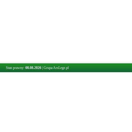
Stan prawny:
08.08.2026
|
Grupa ArsLege.pl