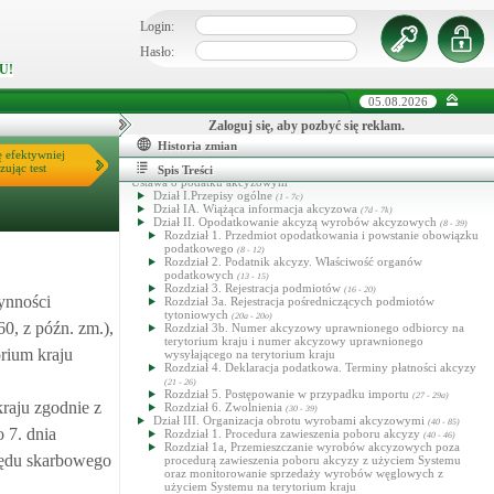
Login:
Hasło:
U!
05.08.2026
Zaloguj się, aby pozbyć się reklam.
Historia zmian
ę efektywniej
zując test
Spis Treści
Ustawa o podatku akcyzowym
Dział I.Przepisy ogólne
(1 - 7c)
Dział IA. Wiążąca informacja akcyzowa
(7d - 7k)
Dział II. Opodatkowanie akcyzą wyrobów akcyzowych
(8 - 39)
Rozdział 1. Przedmiot opodatkowania i powstanie obowiązku
podatkowego
(8 - 12)
Rozdział 2. Podatnik akcyzy. Właściwość organów
podatkowych
(13 - 15)
Rozdział 3. Rejestracja podmiotów
(16 - 20)
ynności
Rozdział 3a. Rejestracja pośredniczących podmiotów
tytoniowych
(20a - 20o)
0, z późn. zm.),
Rozdział 3b. Numer akcyzowy uprawnionego odbiorcy na
terytorium kraju i numer akcyzowy uprawnionego
rium kraju
wysyłającego na terytorium kraju
Rozdział 4. Deklaracja podatkowa. Terminy płatności akcyzy
(21 - 26)
Rozdział 5. Postępowanie w przypadku importu
(27 - 29a)
raju zgodnie z
Rozdział 6. Zwolnienia
(30 - 39)
Dział III. Organizacja obrotu wyrobami akcyzowymi
(40 - 85)
 7. dnia
Rozdział 1. Procedura zawieszenia poboru akcyzy
(40 - 46)
Rozdział 1a, Przemieszczanie wyrobów akcyzowych poza
zędu skarbowego
procedurą zawieszenia poboru akcyzy z użyciem Systemu
oraz monitorowanie sprzedaży wyrobów węglowych z
użyciem Systemu na terytorium kraju