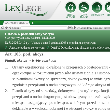
STRONA
AKTY
DOKUMENTY
CE
GŁÓWNA
PRAWNE
Art. 103. pod. akcyz. - ...
Szukaj:
Wyłącz reklamy, przeglądaj orz
Ustawa o podatku akcyzowym
Stan prawny aktualny na dzień:
05.08.2026
Dz.U.2026.0.412 t.j. - Ustawa z dnia 6 grudnia 2008 r. o podatku akcyzowym
Ustawa o podatku akcyzowym
Dział V. Opodatkowanie akcyzą samochodów oso
Art. 103. pod. akcyz.
Płatnik akcyzy w trybie egzekucji
1.
Organy egzekucyjne, określone w przepisach o postępowaniu 
egzekucyjne w rozumieniu przepisów ustawy z dnia 17 listopad
są płatnikami akcyzy od sprzedaży, dokonywanej w trybie egz
zgodnie z przepisami o ruchu drogowym, od którego akcyza nie
2.
Płatnik akcyzy od sprzedaży, dokonywanej w trybie egzekucji
przepisami o ruchu drogowym, jest obowiązany obliczać i wpł
miesiąca następującego po miesiącu, w którym sprzedano sam
deklarację o wysokości pobranej i wpłaconej akcyzy według u