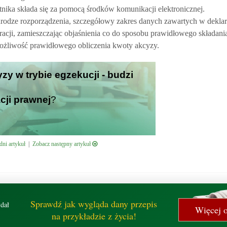
tnika składa się za pomocą środków komunikacji elektronicznej.
drodze rozporządzenia, szczegółowy zakres danych zawartych w deklar
aracji, zamieszczając objaśnienia co do sposobu prawidłowego składania
 możliwość prawidłowego obliczenia kwoty akcyzy.
yzy w trybie egzekucji - budzi
cji prawnej
?
ni artykuł
|
Zobacz następny artykuł
Sprawdź jak wygląda dany przepis
dał
Więcej o
na przykładzie z życia!