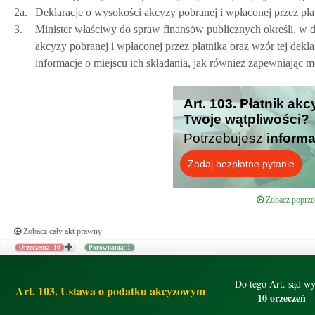
2a.
Deklaracje o wysokości akcyzy pobranej i wpłaconej przez pła
3.
Minister właściwy do spraw finansów publicznych określi, w 
akcyzy pobranej i wpłaconej przez płatnika oraz wzór tej dekl
informacje o miejscu ich składania, jak również zapewniając
Art. 103. Płatnik akc
Twoje wątpliwości?
Potrzebujesz
informa
Zadaj bezpłatne pytanie
Zobacz poprzed
Zobacz cały akt prawny
Orzeczenia: 10
Porównania: 1
Do tego Art. sąd wy
Art. 103. Ustawa o podatku akcyzowym
10 orzeczeń