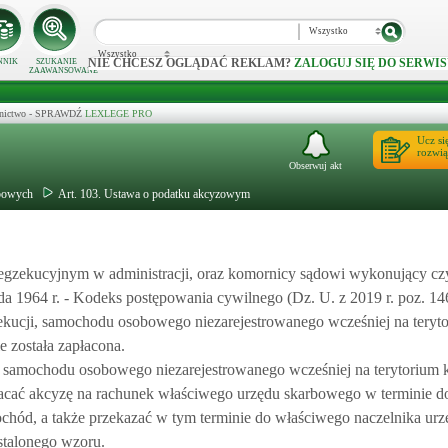
Wszystko
Wszystko
NIE CHCESZ OGLĄDAĆ REKLAM?
ZALOGUJ SIĘ DO SERWIS
NNIK
SZUKANIE
ZAAWANSOWANE
ecznictwo - SPRAWDŹ
LEXLEGE PRO
Ucz si
rozwią
Obserwuj akt
bowych
Art. 103. Ustawa o podatku akcyzowym
egzekucyjnym w administracji, oraz komornicy sądowi wykonujący cz
a 1964 r. - Kodeks postępowania cywilnego (Dz. U. z 2019 r. poz. 146
ekucji, samochodu osobowego niezarejestrowanego wcześniej na teryto
 została zapłacona.
, samochodu osobowego niezarejestrowanego wcześniej na terytorium k
acać akcyzę na rachunek właściwego urzędu skarbowego w terminie do
ochód, a także przekazać w tym terminie do właściwego naczelnika ur
stalonego wzoru.