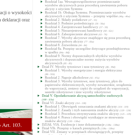
Rozdział 1aa. Wewnątrzwspólnotowe przemieszczanie
wyrobów akcyzowych poza procedurą zawieszenia poboru
akcyzy z użyciem Systemu
acji o wysokości
Rozdział 1b. Obsługa Systemu. Przemieszczanie wyrobów
akcyzowych z użyciem Systemu – przepisy wspólne
(46q - 46w)
 deklaracji oraz
Rozdział 2. Składy podatkowe
(47 - 55)
Rozdział 3. Podmiot pośredniczący
(56 - 56a)
Rozdział 4. Zarejestrowani handlowcy
(57 - 59)
Rozdział 5. Niezarejestrowani handlowcy
(60 - 62c)
Rozdział 6. Zabezpieczenie akcyzowe
(63 - 76)
Rozdział 7. Wyroby akcyzowe znajdujące się poza procedurą
zawieszenia poboru akcyzy
(77 - 83a)
Rozdział 8. Zezwolenia
(84 - 84)
Rozdział 8a. Przepisy szczególne dotyczące przedsiębiorstwa
w spadku
(84a - 84f)
Rozdział 9. Normy dopuszczalnych ubytków wyrobów
akcyzowych i dopuszczalne normy zużycia wyrobów
akcyzowych
(85 - 85)
Dział IV. Wyroby tytoniowe i susz tytoniowy
(86 - 99d)
Rozdział 1. Wyroby energetyczne i energia elektryczna
(86 - 91b)
Rozdział 2. Napoje alkoholowe
(92 - 97a)
Rozdział 3. Wyroby tytoniowe, susz tytoniowy, płyn do
papierosów elektronicznych, wyroby nowatorskie, urządzenia
do waporyzacji, zestawy części do urządzeń do waporyzacji,
saszetki nikotynowe i inne wyroby nikotynowe
Dział V. Opodatkowanie akcyzą samochodów osobowych
(100 - 113a)
Dział VI. Znaki akcyzy
(114 - 138)
Rozdział 1. Obowiązek oznaczania znakami akcyzy
(114 - 119)
Rozdział 2. Zasady i tryb nanoszenia znaków akcyzy
(120 - 124)
Rozdział 3. Procedura otrzymywania znaków akcyzy
(125 - 129)
Rozdział 4. Prawa i obowiązki wynikające ze stosowania
znaków akcyzy
(130 - 138w)
 Art. 103.
DZIAŁ VIA. Ewidencje i inne dokumentacje
(138a - 138ta)
Dział VIb. Przepisy o karach pieniężnych
(138u - 138w)
Dział VII. Zmiany w przepisach obowiązujących, przepisy