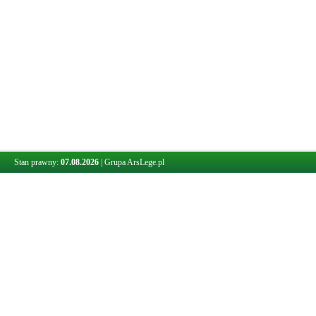
Stan prawny:
07.08.2026
|
Grupa ArsLege.pl