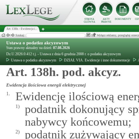
STRONA
AKTY
DOKUMENTY
CE
GŁÓWNA
PRAWNE
Art. 138h. - Ewidencja i...
Szukaj:
Wyłącz reklamy, przeglądaj orz
Ustawa o podatku akcyzowym
Stan prawny aktualny na dzień:
07.08.2026
Dz.U.2026.0.412 t.j. - Ustawa z dnia 6 grudnia 2008 r. o podatku akcyzowym
Ustawa o podatku akcyzowym
DZIAŁ VIA. Ewidencje i inne dokumentacje
Art. 138h. pod. akcyz.
Ewidencja ilościowa energii elektrycznej
Ewidencję ilościową ener
1.
podatnik dokonujący spr
1)
nabywcy końcowemu;
podatnik zużywający en
2)