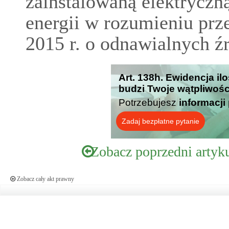
zainstalowaną elektryczną
energii w rozumieniu prz
2015 r. o odnawialnych źr
Art. 138h. Ewidencja ilo
budzi Twoje wątpliwośc
Potrzebujesz
informacji
Zadaj bezpłatne pytanie
Zobacz poprzedni artyk
Zobacz cały akt prawny