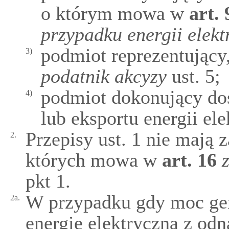
o którym mowa w
art.
przypadku energii elekt
podmiot reprezentując
3)
podatnik akcyzy
ust. 5;
podmiot dokonujący d
4)
lub eksportu energii ele
Przepisy ust. 1 nie mają
2.
których mowa w
art.
16
pkt 1.
W przypadku gdy moc ge
2a.
energię elektryczną z odn