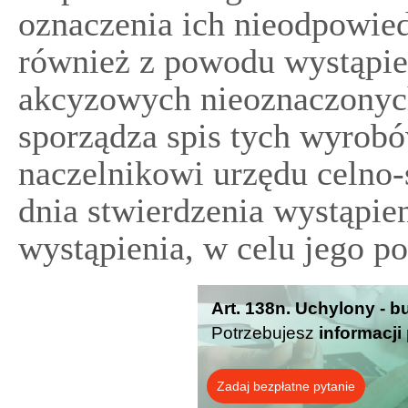
oznaczenia ich nieodpowie
również z powodu wystąpi
akcyzowych nieoznaczonyc
sporządza spis tych wyrobó
naczelnikowi urzędu celno-
dnia stwierdzenia wystąpien
wystąpienia, w celu jego po
Art. 138n. Uchylony - b
Potrzebujesz
informacji
Zadaj bezpłatne pytanie