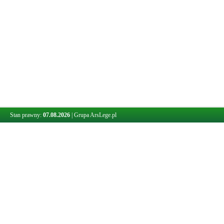
Stan prawny:
07.08.2026
|
Grupa ArsLege.pl