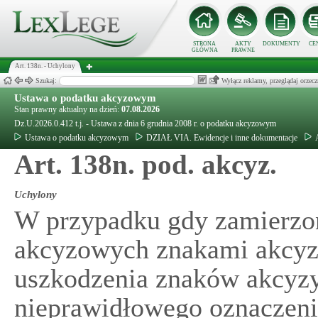
STRONA
AKTY
DOKUMENTY
CE
GŁÓWNA
PRAWNE
Art. 138n. - Uchylony
Szukaj:
Wyłącz reklamy, przeglądaj orz
Ustawa o podatku akcyzowym
Stan prawny aktualny na dzień:
07.08.2026
Dz.U.2026.0.412 t.j. - Ustawa z dnia 6 grudnia 2008 r. o podatku akcyzowym
Ustawa o podatku akcyzowym
DZIAŁ VIA. Ewidencje i inne dokumentacje
Art. 138n. pod. akcyz.
Uchylony
W przypadku gdy zamierzo
akcyzowych znakami akcyz
uszkodzenia znaków akcyzy
nieprawidłowego oznaczen