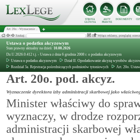
STRONA
AKTY
DOKUMENTY
CE
GŁÓWNA
PRAWNE
Art. 20o. - Wyznaczenie ...
Szukaj:
Wyłącz reklamy, przeglądaj orz
Ustawa o podatku akcyzowym
Stan prawny aktualny na dzień:
10.08.2026
Dz.U.2026.0.412 t.j. - Ustawa z dnia 6 grudnia 2008 r. o podatku akcyzowym
Ustawa o podatku akcyzowym
Dział II. Opodatkowanie akcyzą wyrobów akcyzo
Rozdział 3a. Rejestracja pośredniczących podmiotów tytoniowych
Art. 20o. Usta
Art. 20o. pod. akcyz.
Wyznaczenie dyrektora izby administracji skarbowej jako właści
Minister właściwy do spra
wyznaczy, w drodze rozporz
administracji skarbowej w