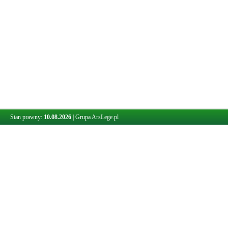
Stan prawny:
10.08.2026
|
Grupa ArsLege.pl