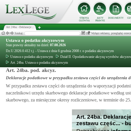
STRONA
AKTY
DOKUMENTY
CE
GŁÓWNA
PRAWNE
Art. 24ba. - Deklaracje ...
Szukaj:
Wyłącz reklamy, przeglądaj orz
Ustawa o podatku akcyzowym
Stan prawny aktualny na dzień:
07.08.2026
Dz.U.2026.0.412 t.j. - Ustawa z dnia 6 grudnia 2008 r. o podatku akcyzowym
Ustawa o podatku akcyzowym
Dział II. Opodatkowanie akcyzą wyrobów akcyzo
Art. 24ba. Ustawa o podatku akcyzowym
Art. 24ba. pod. akcyz.
Deklaracje podatkowe w przypadku zestawu części do urządzenia d
W przypadku zestawu części do urządzenia do waporyzacji podatn
naczelnikowi urzędu skarbowego deklaracje podatkowe według ust
skarbowego, za miesięczne okresy rozliczeniowe, w terminie do 25
Art. 24ba. Deklarac
zestawu częśc... - b