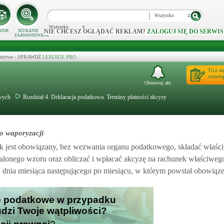
Wszystko
Wszystko
NIE CHCESZ OGLĄDAĆ REKLAM?
ZALOGUJ SIĘ DO SERWIS
NNIK
SZUKANIE
ZAAWANSOWANE
ecznictwo - SPRAWDŹ
LEXLEGE PRO
Ucz si
rozwią
Obserwuj akt
wych
Rozdział 4. Deklaracja podatkowa. Terminy płatności akcyzy
o waporyzacji
ik jest obowiązany, bez wezwania organu podatkowego, składać właś
alonego wzoru oraz obliczać i wpłacać akcyzę na rachunek właściweg
. dnia miesiąca następującego po miesiącu, w którym powstał obowią
je podatkowe w przypadku
udzi Twoje wątpliwości?