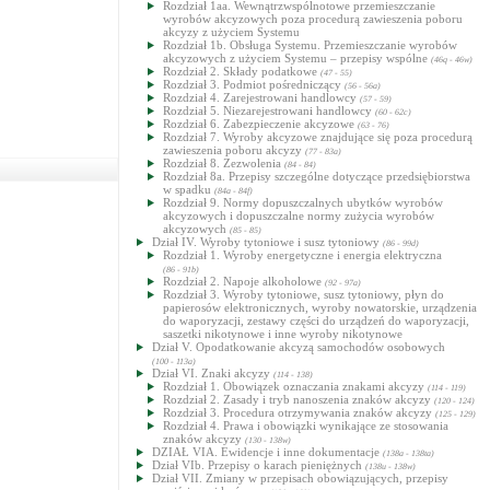
Rozdział 1aa. Wewnątrzwspólnotowe przemieszczanie
wyrobów akcyzowych poza procedurą zawieszenia poboru
akcyzy z użyciem Systemu
Rozdział 1b. Obsługa Systemu. Przemieszczanie wyrobów
akcyzowych z użyciem Systemu – przepisy wspólne
(46q - 46w)
Rozdział 2. Składy podatkowe
(47 - 55)
Rozdział 3. Podmiot pośredniczący
(56 - 56a)
Rozdział 4. Zarejestrowani handlowcy
(57 - 59)
Rozdział 5. Niezarejestrowani handlowcy
(60 - 62c)
Rozdział 6. Zabezpieczenie akcyzowe
(63 - 76)
Rozdział 7. Wyroby akcyzowe znajdujące się poza procedurą
zawieszenia poboru akcyzy
(77 - 83a)
Rozdział 8. Zezwolenia
(84 - 84)
Rozdział 8a. Przepisy szczególne dotyczące przedsiębiorstwa
w spadku
(84a - 84f)
Rozdział 9. Normy dopuszczalnych ubytków wyrobów
akcyzowych i dopuszczalne normy zużycia wyrobów
akcyzowych
(85 - 85)
Dział IV. Wyroby tytoniowe i susz tytoniowy
(86 - 99d)
Rozdział 1. Wyroby energetyczne i energia elektryczna
(86 - 91b)
Rozdział 2. Napoje alkoholowe
(92 - 97a)
Rozdział 3. Wyroby tytoniowe, susz tytoniowy, płyn do
papierosów elektronicznych, wyroby nowatorskie, urządzenia
do waporyzacji, zestawy części do urządzeń do waporyzacji,
saszetki nikotynowe i inne wyroby nikotynowe
Dział V. Opodatkowanie akcyzą samochodów osobowych
(100 - 113a)
Dział VI. Znaki akcyzy
(114 - 138)
Rozdział 1. Obowiązek oznaczania znakami akcyzy
(114 - 119)
Rozdział 2. Zasady i tryb nanoszenia znaków akcyzy
(120 - 124)
Rozdział 3. Procedura otrzymywania znaków akcyzy
(125 - 129)
Rozdział 4. Prawa i obowiązki wynikające ze stosowania
znaków akcyzy
(130 - 138w)
DZIAŁ VIA. Ewidencje i inne dokumentacje
(138a - 138ta)
Dział VIb. Przepisy o karach pieniężnych
(138u - 138w)
Dział VII. Zmiany w przepisach obowiązujących, przepisy