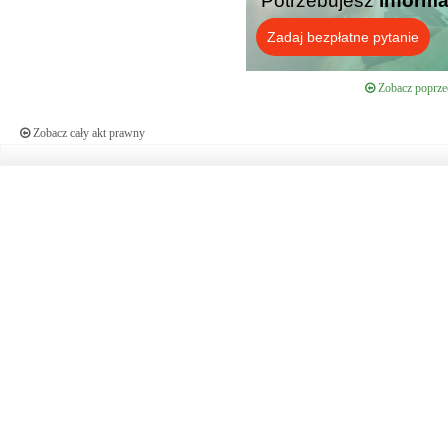
Potrzebujesz
informa
Zadaj bezpłatne pytanie
Zobacz poprzed
Zobacz cały akt prawny