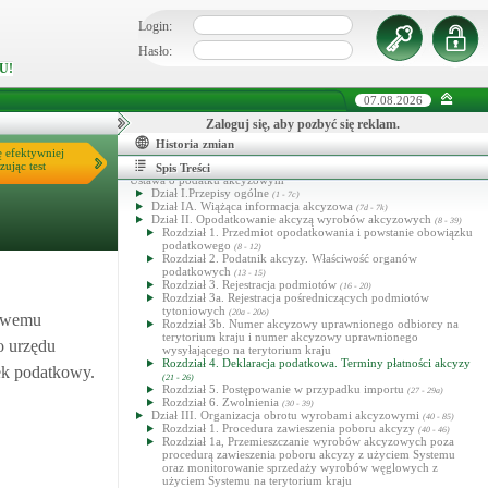
Login:
Hasło:
U!
07.08.2026
Zaloguj się, aby pozbyć się reklam.
Historia zmian
ę efektywniej
zując test
Spis Treści
Ustawa o podatku akcyzowym
Dział I.Przepisy ogólne
(1 - 7c)
Dział IA. Wiążąca informacja akcyzowa
(7d - 7k)
Dział II. Opodatkowanie akcyzą wyrobów akcyzowych
(8 - 39)
Rozdział 1. Przedmiot opodatkowania i powstanie obowiązku
podatkowego
(8 - 12)
Rozdział 2. Podatnik akcyzy. Właściwość organów
podatkowych
(13 - 15)
Rozdział 3. Rejestracja podmiotów
(16 - 20)
Rozdział 3a. Rejestracja pośredniczących podmiotów
tytoniowych
(20a - 20o)
ciwemu
Rozdział 3b. Numer akcyzowy uprawnionego odbiorcy na
terytorium kraju i numer akcyzowy uprawnionego
o urzędu
wysyłającego na terytorium kraju
Rozdział 4. Deklaracja podatkowa. Terminy płatności akcyzy
zek podatkowy.
(21 - 26)
Rozdział 5. Postępowanie w przypadku importu
(27 - 29a)
Rozdział 6. Zwolnienia
(30 - 39)
Dział III. Organizacja obrotu wyrobami akcyzowymi
(40 - 85)
Rozdział 1. Procedura zawieszenia poboru akcyzy
(40 - 46)
Rozdział 1a, Przemieszczanie wyrobów akcyzowych poza
procedurą zawieszenia poboru akcyzy z użyciem Systemu
oraz monitorowanie sprzedaży wyrobów węglowych z
użyciem Systemu na terytorium kraju