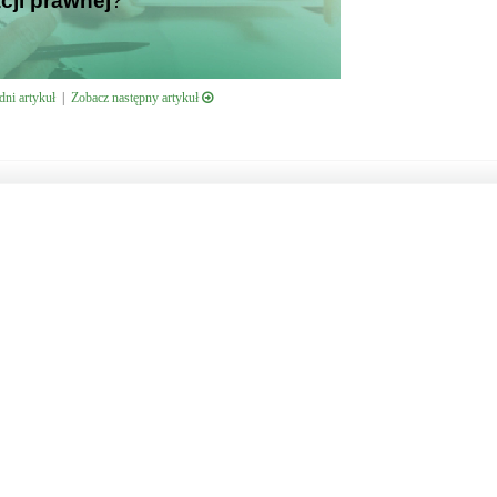
cji prawnej
?
ni artykuł
|
Zobacz następny artykuł