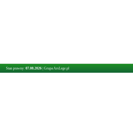
Stan prawny:
07.08.2026
|
Grupa ArsLege.pl