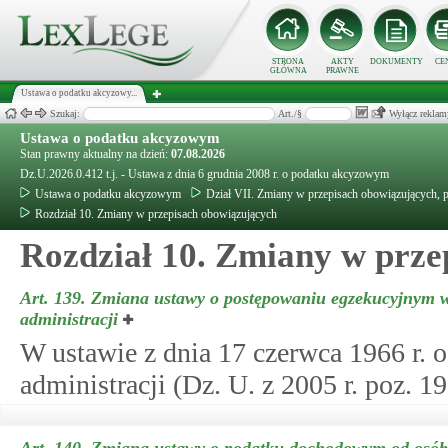
STRONA
AKTY
DOKUMENTY
CE
GŁÓWNA
PRAWNE
Ustawa o podatku akcyzowy...
Szukaj:
Art./§
Wyłącz reklam
Ustawa o podatku akcyzowym
Stan prawny aktualny na dzień:
07.08.2026
Dz.U.2026.0.412 t.j. - Ustawa z dnia 6 grudnia 2008 r. o podatku akcyzowym
Ustawa o podatku akcyzowym
Dział VII. Zmiany w przepisach obowiązujących, p
Rozdział 10. Zmiany w przepisach obowiązujących
Rozdział 10. Zmiany w prze
Art. 139.
Zmiana ustawy o postępowaniu egzekucyjnym 
administracji
W ustawie z dnia 17 czerwca 1966 r.
administracji (Dz. U. z 2005 r. poz. 1